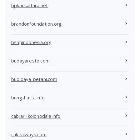
bpkadkaltara.net
brandonfoundation.org
bsnpindonesia.org
budayaresto.com
budidaya-petani.com
bung-hatta.info
cabjari-kolonodale.info
cakealways.com