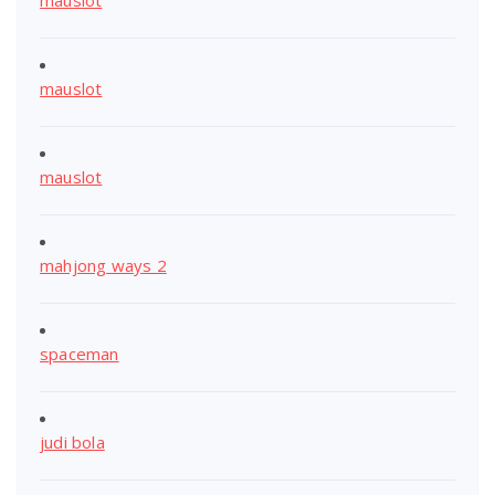
mauslot
mauslot
mahjong ways 2
spaceman
judi bola