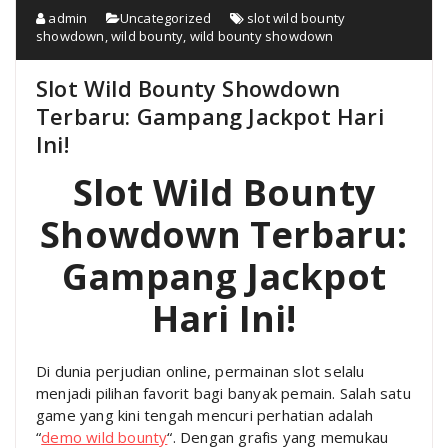
admin
Uncategorized
slot wild bounty
showdown
,
wild bounty
,
wild bounty showdown
Slot Wild Bounty Showdown
Terbaru: Gampang Jackpot Hari
Ini!
Slot Wild Bounty
Showdown Terbaru:
Gampang Jackpot
Hari Ini!
Di dunia perjudian online, permainan slot selalu
menjadi pilihan favorit bagi banyak pemain. Salah satu
game yang kini tengah mencuri perhatian adalah
“
demo wild bounty
“. Dengan grafis yang memukau