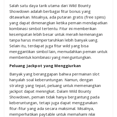
Salah satu daya tarik utama dari Wild Bounty
Showdown adalah berbagai fitur bonus yang
ditawarkan. Misalnya, ada putaran gratis (free spins)
yang dapat dimenangkan ketika pemain mendapatkan
kombinasi simbol tertentu. Fitur ini memberikan
kesempatan lebih besar untuk meraih kemenangan
tanpa harus mempertaruhkan lebih banyak uang.
Selain itu, terdapat juga fitur wild yang bisa
menggantikan simbol lain, memudahkan pemain untuk
membentuk kombinasi yang menguntungkan.
Peluang Jackpot yang Menggiurkan
Banyak yang beranggapan bahwa permainan slot
hanyalah soal keberuntungan. Namun, dengan
strategi yang tepat, peluang untuk memenangkan
jackpot dapat meningkat. Dalam Wild Bounty
Showdown, pemain tidak hanya bergantung pada
keberuntungan, tetapi juga dapat menggunakan
fitur-fitur yang ada secara maksimal. Misalnya,
memperhatikan paytable untuk memahami nilai