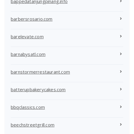
bappedatanjungpinang.info
barbersrosario.com
barelevate.com
barnabysatl.com
barnstormerrestaurant.com
batterupbakerycakes.com
bbqclassics.com
beechstreetgrill.com