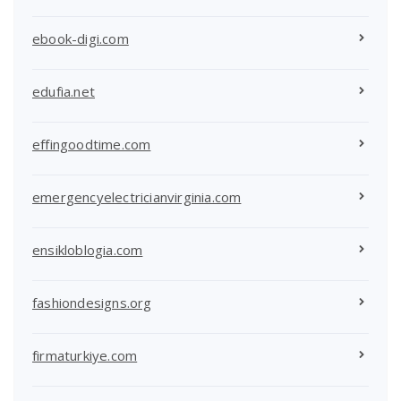
ebook-digi.com
edufia.net
effingoodtime.com
emergencyelectricianvirginia.com
ensikloblogia.com
fashiondesigns.org
firmaturkiye.com