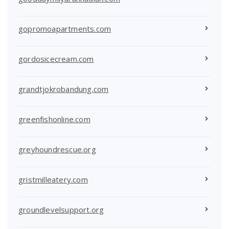
gopromoapartments.com
gordosicecream.com
grandtjokrobandung.com
greenfishonline.com
greyhoundrescue.org
gristmilleatery.com
groundlevelsupport.org