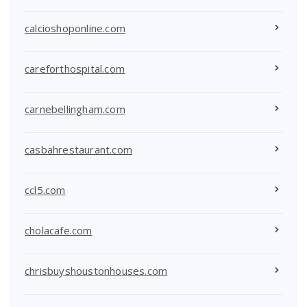
calcioshoponline.com
careforthospital.com
carnebellingham.com
casbahrestaurant.com
ccl5.com
cholacafe.com
chrisbuyshoustonhouses.com