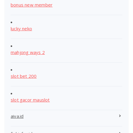
bonus new member
lucky neko
mahjong ways 2
slot bet 200
slot gacor mauslot
aiva.id