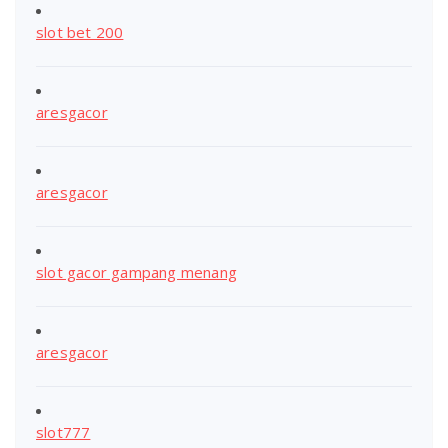
slot bet 200
aresgacor
aresgacor
slot gacor gampang menang
aresgacor
slot777