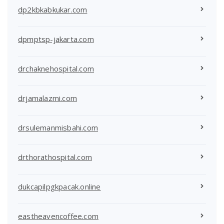
dp2kbkabkukar.com
dpmptsp-jakarta.com
drchaknehospital.com
drjamalazmi.com
drsulemanmisbahi.com
drthorathospital.com
dukcapilpgkpacak.online
eastheavencoffee.com