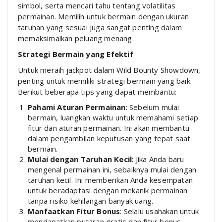
simbol, serta mencari tahu tentang volatilitas
permainan. Memilih untuk bermain dengan ukuran
taruhan yang sesuai juga sangat penting dalam
memaksimalkan peluang menang.
Strategi Bermain yang Efektif
Untuk meraih jackpot dalam Wild Bounty Showdown,
penting untuk memiliki strategi bermain yang baik.
Berikut beberapa tips yang dapat membantu:
Pahami Aturan Permainan
: Sebelum mulai
bermain, luangkan waktu untuk memahami setiap
fitur dan aturan permainan. Ini akan membantu
dalam pengambilan keputusan yang tepat saat
bermain.
Mulai dengan Taruhan Kecil
: Jika Anda baru
mengenal permainan ini, sebaiknya mulai dengan
taruhan kecil. Ini memberikan Anda kesempatan
untuk beradaptasi dengan mekanik permainan
tanpa risiko kehilangan banyak uang.
Manfaatkan Fitur Bonus
: Selalu usahakan untuk
mendapatkan putaran gratis dan fitur bonus