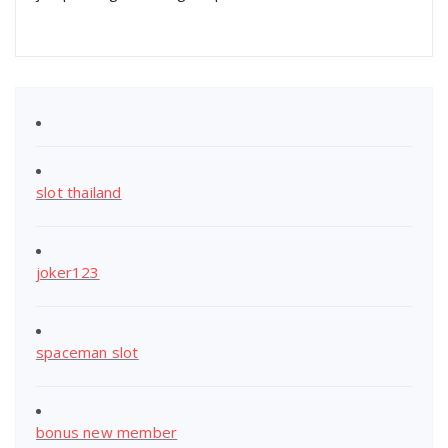
slot thailand
joker123
spaceman slot
bonus new member