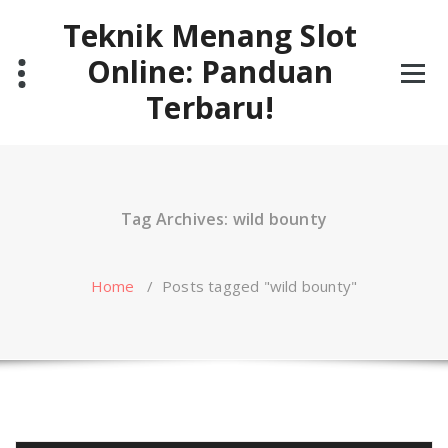
Skip
Teknik Menang Slot
to
content
Online: Panduan
Terbaru!
Tag Archives: wild bounty
Home
/
Posts tagged "wild bounty"