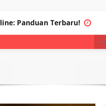
line: Panduan Terbaru!
Search
for: