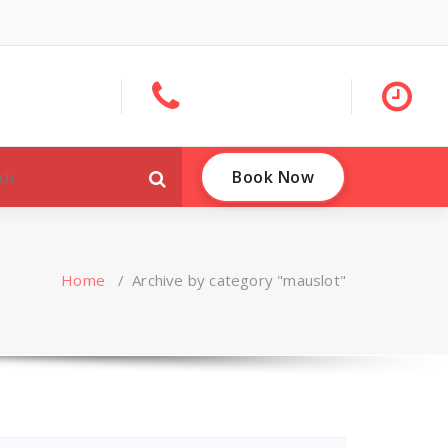
Book Now
Home
/
Archive by category "mauslot"