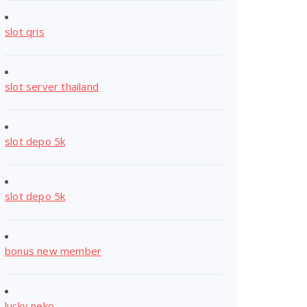
slot qris
slot server thailand
slot depo 5k
slot depo 5k
bonus new member
lucky neko