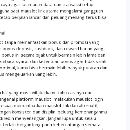
rcaya agar keamanan data dan transaksi tetap
 berguna saat mauslot link utama mengalami gangguan
etap berjalan lancar dan peluang menang terus bisa
mal
slot tanpa memanfaatkan bonus dan promosi yang
n bonus deposit, cashback, dan reward harian yang
onus ini secara bijak untuk bermain lebih lama dan
mbaca syarat dan ketentuan bonus agar tidak salah
ptimal, kamu bisa bermain lebih banyak putaran dan
s mengeluarkan uang lebih.
 hal yang mustahil jika kamu tahu caranya dan
engenal platform mauslot, melakukan mauslot login
suai, memanfaatkan mauslot link dan alternatif,
ngan konsisten dan disiplin, peluang kemenanganmu
 lebih menyenangkan. Jangan lupa untuk selalu
n terlalu bergantung pada keberuntungan semata.