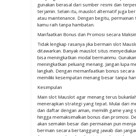
gunakan berasal dari sumber resmi dan terpe
terjamin. Selain itu, mauslot alternatif juga
atau maintenance. Dengan begitu, permainan t
kamu raih tanpa hambatan.
Manfaatkan Bonus dan Promosi secara Maksi
Tidak lengkap rasanya jika bermain slot Mau
ditawarkan. Banyak mauslot situs menyediaka
bisa meningkatkan modal bermainmu. Gunakan b
meningkatkan peluang menang. Jangan lupa me
langkah. Dengan memanfaatkan bonus secara o
memiliki kesempatan menang besar tanpa haru
Kesimpulan
Main slot Mauslot agar menang terus bukanlah
menerapkan strategi yang tepat. Mulai dari m
dan daftar dengan aman, memilih game yang se
hingga memaksimalkan bonus dan promosi. De
akan semakin besar dan permainan pun menjadi
bermain secara bertanggung jawab dan janga