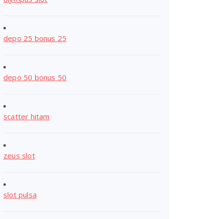
depo 25 bonus 25
depo 50 bonus 50
scatter hitam
zeus slot
slot pulsa