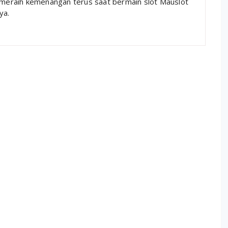
eraih kemenangan terus saat bermain slot Mauslot
ya.