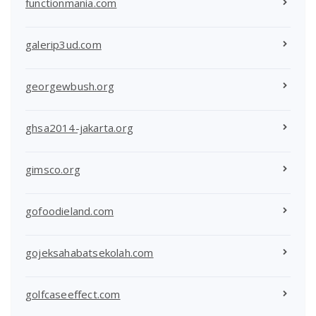
functionmania.com
galerip3ud.com
georgewbush.org
ghsa2014-jakarta.org
gimsco.org
gofoodieland.com
gojeksahabatsekolah.com
golfcaseeffect.com