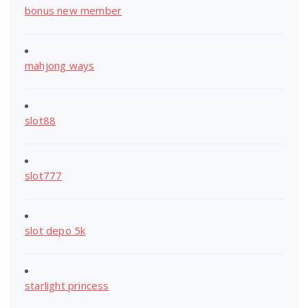
bonus new member
mahjong ways
slot88
slot777
slot depo 5k
starlight princess