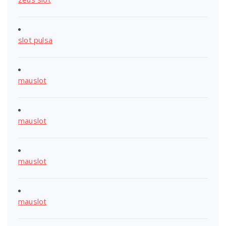
slot pulsa
mauslot
mauslot
mauslot
mauslot