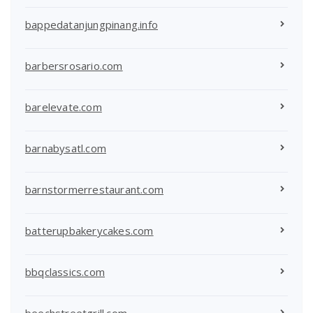
bappedatanjungpinang.info
barbersrosario.com
barelevate.com
barnabysatl.com
barnstormerrestaurant.com
batterupbakerycakes.com
bbqclassics.com