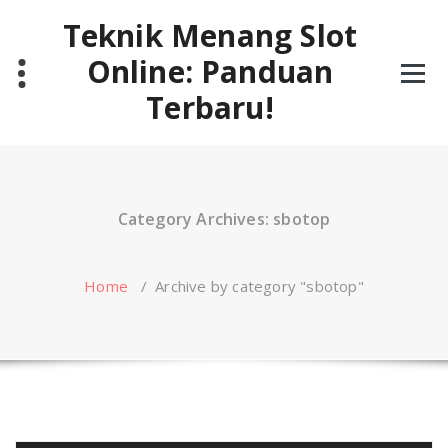
Skip
Teknik Menang Slot
to
content
Online: Panduan
Terbaru!
Category Archives: sbotop
Home
/
Archive by category "sbotop"