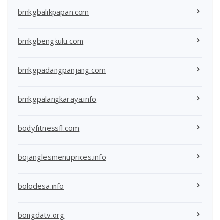
bmkgbalikpapan.com
bmkgbengkulu.com
bmkgpadangpanjang.com
bmkgpalangkaraya.info
bodyfitnessfl.com
bojanglesmenuprices.info
bolodesa.info
bongdatv.org