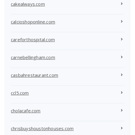
cakealways.com
calcioshoponline.com
careforthospital.com
carnebellingham.com
casbahrestaurant.com
ccl5.com
cholacafe.com
chrisbuyshoustonhouses.com