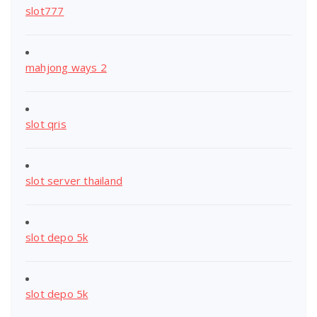
slot777
mahjong ways 2
slot qris
slot server thailand
slot depo 5k
slot depo 5k