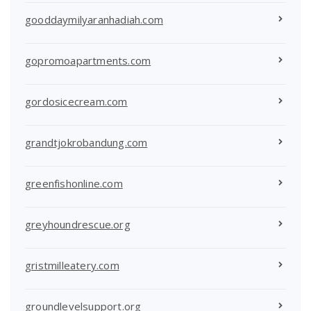
gooddaymilyaranhadiah.com
gopromoapartments.com
gordosicecream.com
grandtjokrobandung.com
greenfishonline.com
greyhoundrescue.org
gristmilleatery.com
groundlevelsupport.org