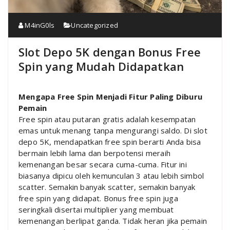
M4inG0ls
Uncategorized
Slot Depo 5K dengan Bonus Free
Spin yang Mudah Didapatkan
Mengapa Free Spin Menjadi Fitur Paling Diburu
Pemain
Free spin atau putaran gratis adalah kesempatan
emas untuk menang tanpa mengurangi saldo. Di slot
depo 5K, mendapatkan free spin berarti Anda bisa
bermain lebih lama dan berpotensi meraih
kemenangan besar secara cuma-cuma. Fitur ini
biasanya dipicu oleh kemunculan 3 atau lebih simbol
scatter. Semakin banyak scatter, semakin banyak
free spin yang didapat. Bonus free spin juga
seringkali disertai multiplier yang membuat
kemenangan berlipat ganda. Tidak heran jika pemain