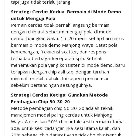
tapi juga tidak terlalu jarang.
Strategi Cerdas Kedua: Bermain di Mode Demo
untuk Menguji Pola
Pemain cerdas tidak pernah langsung bermain
dengan chip asli sebelum menguji pola di mode
demo. Luangkan waktu 15-20 menit setiap hari untuk
bermain di mode demo Mahjong Ways. Catat pola
kemenangan, frekuensi scatter, dan respons
terhadap berbagai kecepatan spin. Setelah
menemukan pola yang konsisten di mode demo, baru
terapkan dengan chip asli tapi dengan taruhan
minimal terlebih dahulu. Ini seperti pemanasan
sebelum pertandingan sesungguhnya.
Strategi Cerdas Ketiga: Gunakan Metode
Pembagian Chip 50-30-20
Metode pembagian chip 50-30-20 adalah teknik
manajemen modal paling cerdas untuk Mahjong
Ways. Alokasikan 50% chip untuk sesi bermain utama,
30% untuk sesi cadangan jika sesi utama kalah, dan
20% sebagai chip darurat yang tidak boleh disentuh