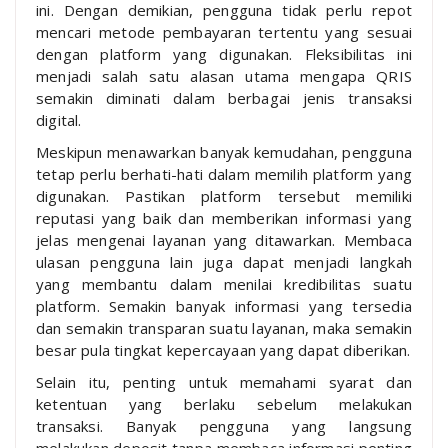
ini. Dengan demikian, pengguna tidak perlu repot
mencari metode pembayaran tertentu yang sesuai
dengan platform yang digunakan. Fleksibilitas ini
menjadi salah satu alasan utama mengapa QRIS
semakin diminati dalam berbagai jenis transaksi
digital.
Meskipun menawarkan banyak kemudahan, pengguna
tetap perlu berhati-hati dalam memilih platform yang
digunakan. Pastikan platform tersebut memiliki
reputasi yang baik dan memberikan informasi yang
jelas mengenai layanan yang ditawarkan. Membaca
ulasan pengguna lain juga dapat menjadi langkah
yang membantu dalam menilai kredibilitas suatu
platform. Semakin banyak informasi yang tersedia
dan semakin transparan suatu layanan, maka semakin
besar pula tingkat kepercayaan yang dapat diberikan.
Selain itu, penting untuk memahami syarat dan
ketentuan yang berlaku sebelum melakukan
transaksi. Banyak pengguna yang langsung