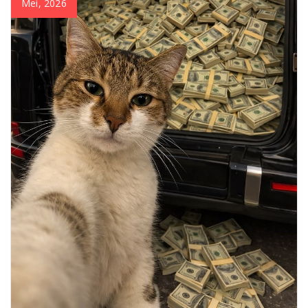
Mei, 2026