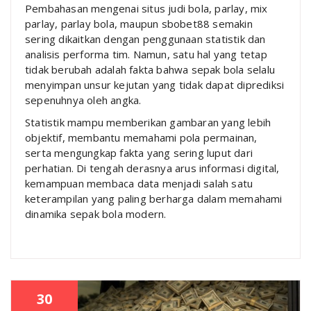
Pembahasan mengenai situs judi bola, parlay, mix
parlay, parlay bola, maupun sbobet88 semakin
sering dikaitkan dengan penggunaan statistik dan
analisis performa tim. Namun, satu hal yang tetap
tidak berubah adalah fakta bahwa sepak bola selalu
menyimpan unsur kejutan yang tidak dapat diprediksi
sepenuhnya oleh angka.
Statistik mampu memberikan gambaran yang lebih
objektif, membantu memahami pola permainan,
serta mengungkap fakta yang sering luput dari
perhatian. Di tengah derasnya arus informasi digital,
kemampuan membaca data menjadi salah satu
keterampilan yang paling berharga dalam memahami
dinamika sepak bola modern.
30