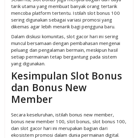
tarik utama yang membuat banyak orang tertarik
mencoba platform tertentu. Istilah slot bonus 100
sering digunakan sebagai variasi promosi yang
dikemas agar lebih menarik bagi pengguna baru.
Dalam diskusi komunitas, slot gacor hari ini sering
muncul bersamaan dengan pembahasan mengenai
peluang dan pengalaman bermain, meskipun hasil
setiap permainan tetap bergantung pada sistem
yang digunakan.
Kesimpulan Slot Bonus
dan Bonus New
Member
Secara keseluruhan, istilah bonus new member,
bonus new member 100, slot bonus, slot bonus 100,
dan slot gacor hari ini merupakan bagian dari
ekosistem promosi dalam dunia permainan digital.