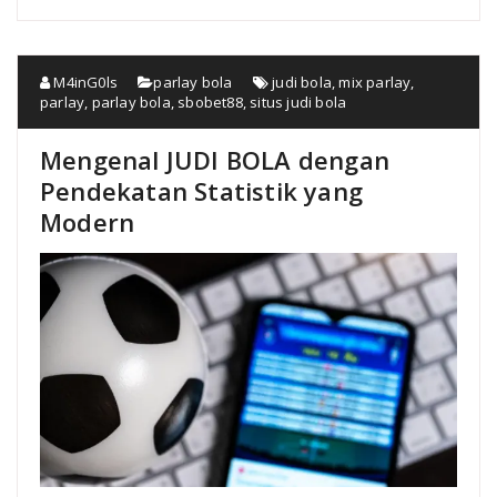
M4inG0ls
parlay bola
judi bola
,
mix parlay
,
parlay
,
parlay bola
,
sbobet88
,
situs judi bola
Mengenal JUDI BOLA dengan
Pendekatan Statistik yang
Modern