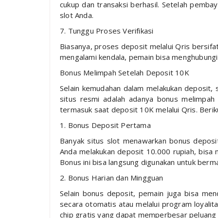
cukup dan transaksi berhasil. Setelah pembay
slot Anda.
7. Tunggu Proses Verifikasi
Biasanya, proses deposit melalui Qris bersif
mengalami kendala, pemain bisa menghubungi la
Bonus Melimpah Setelah Deposit 10K
Selain kemudahan dalam melakukan deposit, sa
situs resmi adalah adanya bonus melimpah y
termasuk saat deposit 10K melalui Qris. Beri
1. Bonus Deposit Pertama
Banyak situs slot menawarkan bonus deposit 
Anda melakukan deposit 10.000 rupiah, bisa
Bonus ini bisa langsung digunakan untuk ber
2. Bonus Harian dan Mingguan
Selain bonus deposit, pemain juga bisa men
secara otomatis atau melalui program loyalita
chip gratis yang dapat memperbesar peluang