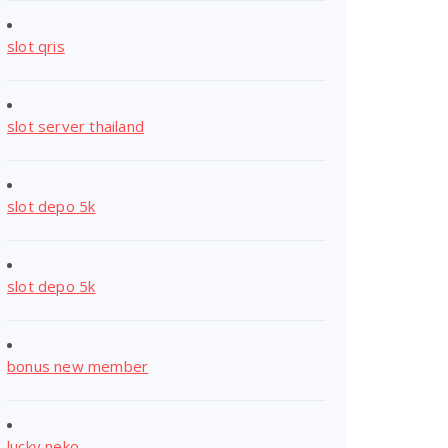
slot qris
slot server thailand
slot depo 5k
slot depo 5k
bonus new member
lucky neko