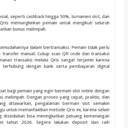
ial, seperti cashback hingga 50%, turnamen slot, dan
 Qris memungkinkan pemain untuk mengikuti seluruh
patkan bonus melimpah.
emudahannya dalam bertransaksi. Pemain tidak perlu
 transfer manual. Cukup scan QR code dan transaksi
amanan transaksi melalui Qris sangat terjamin karena
g terhubung dengan bank serta pembayaran digital
epat bagi pemain yang ingin bermain slot online dengan
 melimpah. Dengan proses yang cepat, praktis, dan
ng ditawarkan, pengalaman bermain slot semakin
u untuk memanfaatkan metode Qris ini, karena selain
g disediakan bisa meningkatkan peluang kemenangan
i tahun 2026. Segera lakukan deposit dan raih