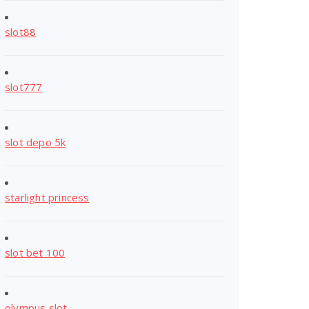
slot88
slot777
slot depo 5k
starlight princess
slot bet 100
olympus slot