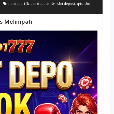
slot depo 10k
,
slot deposit 10k
,
slot deposit qris
,
slot
nus Melimpah