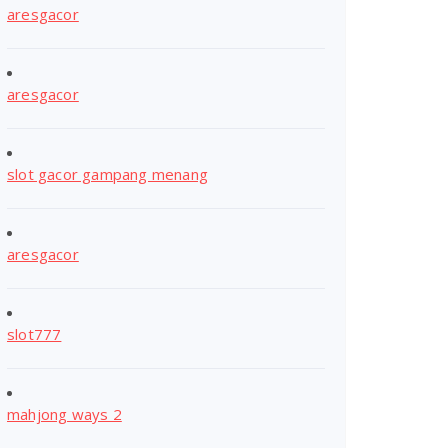
aresgacor
aresgacor
slot gacor gampang menang
aresgacor
slot777
mahjong ways 2