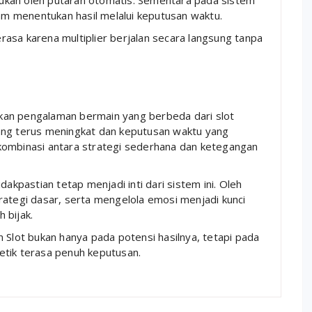
lam menentukan hasil melalui keputusan waktu.
terasa karena multiplier berjalan secara langsung tanpa
kan pengalaman bermain yang berbeda dari slot
ang terus meningkat dan keputusan waktu yang
kombinasi antara strategi sederhana dan ketegangan
dakpastian tetap menjadi inti dari sistem ini. Oleh
rategi dasar, serta mengelola emosi menjadi kunci
 bijak.
 Slot bukan hanya pada potensi hasilnya, tetapi pada
etik terasa penuh keputusan.