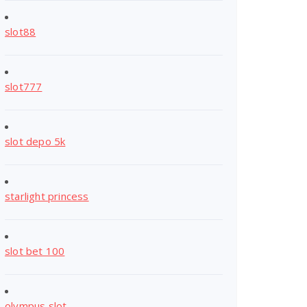
slot88
slot777
slot depo 5k
starlight princess
slot bet 100
olympus slot