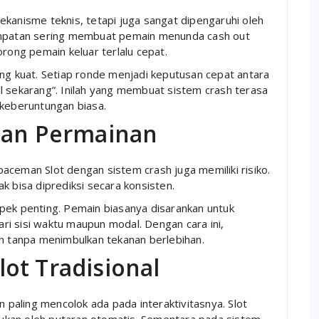
ekanisme teknis, tetapi juga sangat dipengaruhi oleh
sempatan sering membuat pemain menunda cash out
orong pemain keluar terlalu cepat.
ang kuat. Setiap ronde menjadi keputusan cepat antara
l sekarang”. Inilah yang membuat sistem crash terasa
 keberuntungan biasa.
aan Permainan
aceman Slot dengan sistem crash juga memiliki risiko.
k bisa diprediksi secara konsisten.
pek penting. Pemain biasanya disarankan untuk
i sisi waktu maupun modal. Dengan cara ini,
an tanpa menimbulkan tekanan berlebihan.
ot Tradisional
n paling mencolok ada pada interaktivitasnya. Slot
ntukan oleh putaran otomatis. Sementara pada sistem