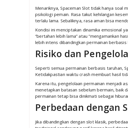
Menariknya, Spaceman Slot tidak hanya soal m
psikologi pemain. Rasa takut kehilangan ke
terlalu lama. Sebaliknya, rasa aman bisa mend
Kondisi ini menciptakan dinamika emosional y
“bertahan lebih lama” atau “mengamankan hasi
lebih intens dibandingkan permainan berbasis
Risiko dan Pengelol
Seperti semua permainan berbasis taruhan, Sp
Ketidakpastian waktu crash membuat hasil tida
Karena itu, pengelolaan permainan menjadi as
menetapkan batasan sebelum bermain, baik dar
permainan tetap bisa dinikmati sebagai hibur
Perbedaan dengan Sl
Jika dibandingkan dengan slot klasik, perbedaa
tradisional cenderung pasif karena hasil dite