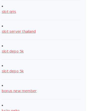
slot qris
slot server thailand
slot depo 5k
slot depo 5k
bonus new member
lucky neko