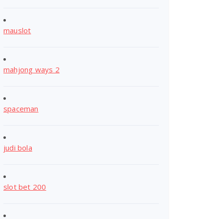
mauslot
mahjong ways 2
spaceman
judi bola
slot bet 200