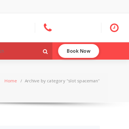
Book Now
Home
/
Archive by category "slot spaceman"