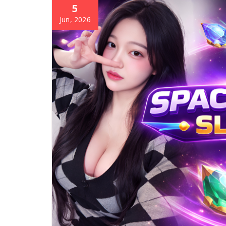
5
Jun, 2026