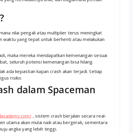
?
na nilai pengali atau multiplier terus meningkat
n waktu yang tepat untuk berhenti atau melakukan
erjadi, maka mereka mendapatkan kemenangan sesuai
ambat, seluruh potensi kemenangan bisa hilang.
k ada kepastian kapan crash akan terjadi. Setiap
gus risiko.
rash dalam Spaceman
ldacademy.com/
, sistem crash berjalan secara real-
emen utama akan mulai naik atau bergerak, sementara
uju angka yang lebih tinggi.