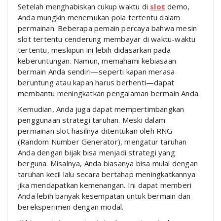
Setelah menghabiskan cukup waktu di
slot
demo,
Anda mungkin menemukan pola tertentu dalam
permainan. Beberapa pemain percaya bahwa mesin
slot tertentu cenderung membayar di waktu-waktu
tertentu, meskipun ini lebih didasarkan pada
keberuntungan. Namun, memahami kebiasaan
bermain Anda sendiri—seperti kapan merasa
beruntung atau kapan harus berhenti—dapat
membantu meningkatkan pengalaman bermain Anda.
Kemudian, Anda juga dapat mempertimbangkan
penggunaan strategi taruhan. Meski dalam
permainan slot hasilnya ditentukan oleh RNG
(Random Number Generator), mengatur taruhan
Anda dengan bijak bisa menjadi strategi yang
berguna. Misalnya, Anda biasanya bisa mulai dengan
taruhan kecil lalu secara bertahap meningkatkannya
jika mendapatkan kemenangan. Ini dapat memberi
Anda lebih banyak kesempatan untuk bermain dan
bereksperimen dengan modal.