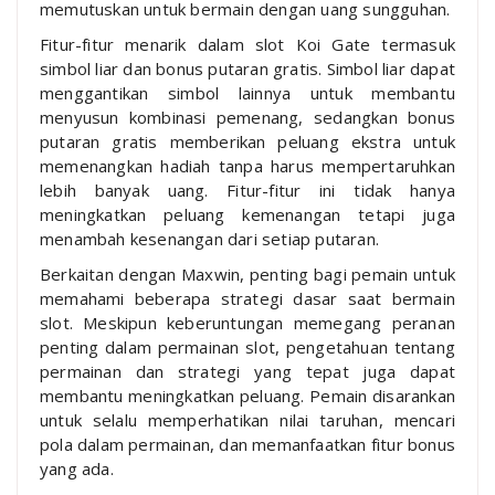
memutuskan untuk bermain dengan uang sungguhan.
Fitur-fitur menarik dalam slot Koi Gate termasuk
simbol liar dan bonus putaran gratis. Simbol liar dapat
menggantikan simbol lainnya untuk membantu
menyusun kombinasi pemenang, sedangkan bonus
putaran gratis memberikan peluang ekstra untuk
memenangkan hadiah tanpa harus mempertaruhkan
lebih banyak uang. Fitur-fitur ini tidak hanya
meningkatkan peluang kemenangan tetapi juga
menambah kesenangan dari setiap putaran.
Berkaitan dengan Maxwin, penting bagi pemain untuk
memahami beberapa strategi dasar saat bermain
slot. Meskipun keberuntungan memegang peranan
penting dalam permainan slot, pengetahuan tentang
permainan dan strategi yang tepat juga dapat
membantu meningkatkan peluang. Pemain disarankan
untuk selalu memperhatikan nilai taruhan, mencari
pola dalam permainan, dan memanfaatkan fitur bonus
yang ada.