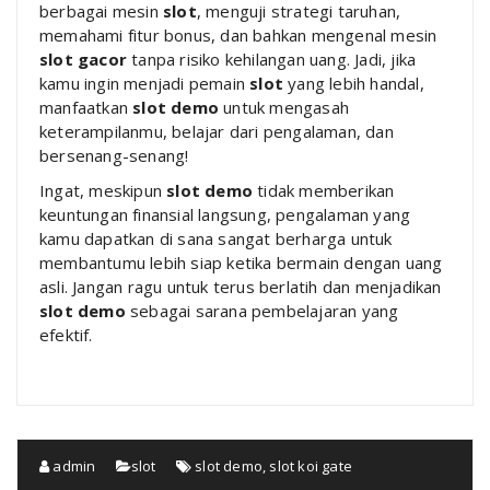
berbagai mesin
slot
, menguji strategi taruhan,
memahami fitur bonus, dan bahkan mengenal mesin
slot gacor
tanpa risiko kehilangan uang. Jadi, jika
kamu ingin menjadi pemain
slot
yang lebih handal,
manfaatkan
slot demo
untuk mengasah
keterampilanmu, belajar dari pengalaman, dan
bersenang-senang!
Ingat, meskipun
slot demo
tidak memberikan
keuntungan finansial langsung, pengalaman yang
kamu dapatkan di sana sangat berharga untuk
membantumu lebih siap ketika bermain dengan uang
asli. Jangan ragu untuk terus berlatih dan menjadikan
slot demo
sebagai sarana pembelajaran yang
efektif.
admin
slot
slot demo
,
slot koi gate