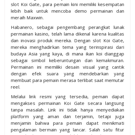
slot Koi Gate, para pemain kini memiliki kesempatan
lebih baik untuk mencoba demo permainan dan
meraih Maxwin.
Habanero, sebagai pengembang perangkat lunak
permainan kasino, telah lama dikenal karena kualitas
dan inovasi produk mereka. Dengan slot Koi Gate,
mereka menghadirkan tema yang terinspirasi dari
budaya Asia yang kaya, di mana ikan koi dianggap
sebagai simbol keberuntungan dan kemakmuran.
Permainan ini memiliki desain visual yang cantik
dengan efek suara yang mendebarkan yang
membuat para pemain merasa terlibat saat memutar
reel.
Melalui link resmi yang tersedia, pemain dapat
mengakses permainan Koi Gate secara langsung
tanpa masalah. Link ini tidak hanya menyediakan
platform yang aman dan terjamin, tetapi juga
menjamin bahwa para pemain dapat menikmati
pengalaman bermain yang lancar. Salah satu fitur