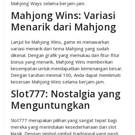
Mahjong Ways selama berjam-jam.
Mahjong Wins: Variasi
Menarik dari Mahjong
Lanjut ke Mahjong Wins, game ini menawarkan
variasi menarik dari tema Mahjong yang sudah
dikenal. Dengan grafik yang memukau dan fitur-fitur
bonus yang menarik, Mahjong Wins memberikan
kesempatan untuk mendapatkan kemenangan besar.
Dengan taruhan minimal 100, Anda dapat menikmati
keseruan Mahjong Wins selama berjam-jam.
Slot777: Nostalgia yang
Menguntungkan
Slot777 merupakan pilihan yang sangat tepat bagi
mereka yang merindukan kesederhanaan dari slot
klasik. Dengan simbol-simbol tradisional yang pasti