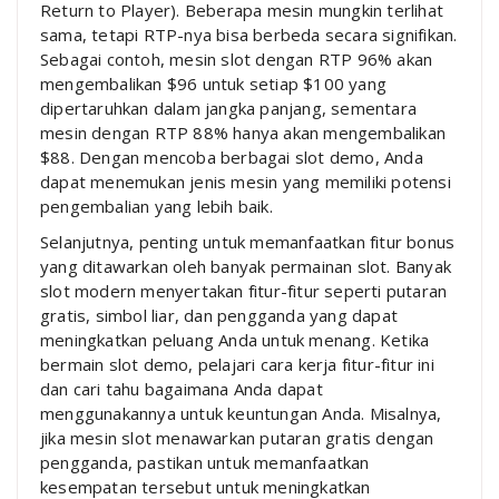
Return to Player). Beberapa mesin mungkin terlihat
sama, tetapi RTP-nya bisa berbeda secara signifikan.
Sebagai contoh, mesin slot dengan RTP 96% akan
mengembalikan $96 untuk setiap $100 yang
dipertaruhkan dalam jangka panjang, sementara
mesin dengan RTP 88% hanya akan mengembalikan
$88. Dengan mencoba berbagai slot demo, Anda
dapat menemukan jenis mesin yang memiliki potensi
pengembalian yang lebih baik.
Selanjutnya, penting untuk memanfaatkan fitur bonus
yang ditawarkan oleh banyak permainan slot. Banyak
slot modern menyertakan fitur-fitur seperti putaran
gratis, simbol liar, dan pengganda yang dapat
meningkatkan peluang Anda untuk menang. Ketika
bermain slot demo, pelajari cara kerja fitur-fitur ini
dan cari tahu bagaimana Anda dapat
menggunakannya untuk keuntungan Anda. Misalnya,
jika mesin slot menawarkan putaran gratis dengan
pengganda, pastikan untuk memanfaatkan
kesempatan tersebut untuk meningkatkan