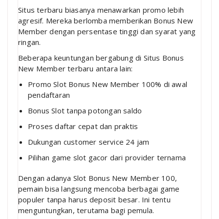
Situs terbaru biasanya menawarkan promo lebih
agresif. Mereka berlomba memberikan Bonus New
Member dengan persentase tinggi dan syarat yang
ringan.
Beberapa keuntungan bergabung di Situs Bonus
New Member terbaru antara lain:
Promo Slot Bonus New Member 100% di awal
pendaftaran
Bonus Slot tanpa potongan saldo
Proses daftar cepat dan praktis
Dukungan customer service 24 jam
Pilihan game slot gacor dari provider ternama
Dengan adanya Slot Bonus New Member 100,
pemain bisa langsung mencoba berbagai game
populer tanpa harus deposit besar. Ini tentu
menguntungkan, terutama bagi pemula.