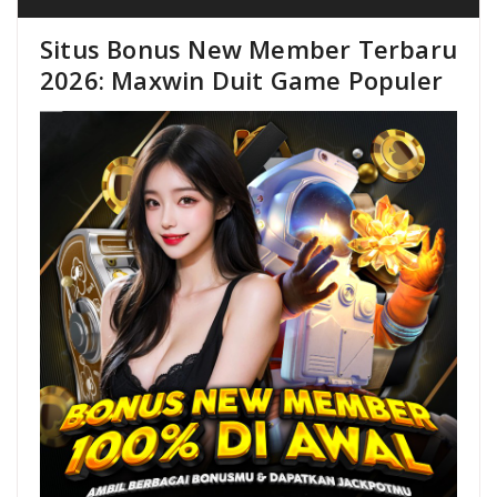
Situs Bonus New Member Terbaru
2026: Maxwin Duit Game Populer