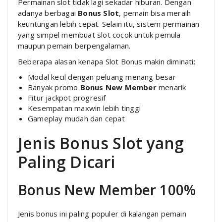
Permainan slot tidak lagi sekadar hiburan. Dengan
adanya berbagai
Bonus Slot
, pemain bisa meraih
keuntungan lebih cepat. Selain itu, sistem permainan
yang simpel membuat slot cocok untuk pemula
maupun pemain berpengalaman.
Beberapa alasan kenapa Slot Bonus makin diminati:
Modal kecil dengan peluang menang besar
Banyak promo
Bonus New Member
menarik
Fitur jackpot progresif
Kesempatan maxwin lebih tinggi
Gameplay mudah dan cepat
Jenis Bonus Slot yang
Paling Dicari
Bonus New Member 100%
Jenis bonus ini paling populer di kalangan pemain