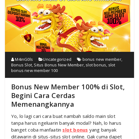
M4inG0ls
Uncategorized
bonus new member
,
Bonus Slot
,
Situs Bonus New Member
,
slot bonus
,
slot
bonus new member 100
Bonus New Member 100% di Slot,
Begini Cara Cerdas
Memenangkannya
Yo, lo lagi cari cara buat nambah saldo main slot
tanpa harus ngeluarin banyak modal? Nah, lo harus
banget coba manfaatin
slot bonus
yang banyak
ditawarin di situs-situs slot online. Gak cuma dapet