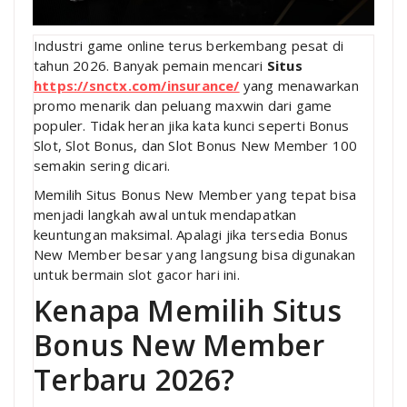
Industri game online terus berkembang pesat di
tahun 2026. Banyak pemain mencari
Situs
https://snctx.com/insurance/
yang menawarkan
promo menarik dan peluang maxwin dari game
populer. Tidak heran jika kata kunci seperti Bonus
Slot, Slot Bonus, dan Slot Bonus New Member 100
semakin sering dicari.
Memilih Situs Bonus New Member yang tepat bisa
menjadi langkah awal untuk mendapatkan
keuntungan maksimal. Apalagi jika tersedia Bonus
New Member besar yang langsung bisa digunakan
untuk bermain slot gacor hari ini.
Kenapa Memilih Situs
Bonus New Member
Terbaru 2026?