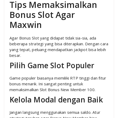
Tips Memaksimalkan
Bonus Slot Agar
Maxwin
Agar Bonus Slot yang didapat tidak sia-sia, ada
beberapa strategi yang bisa diterapkan. Dengan cara
yang tepat, peluang mendapatkan jackpot bisa lebih
besar.
Pilih Game Slot Populer
Game populer biasanya memiliki RTP tinggi dan fitur
bonus menarik. Ini sangat penting untuk
memaksimalkan Slot Bonus New Member 100.
Kelola Modal dengan Baik
Jangan langsung menggunakan semua saldo. Atur
strategi taruhan agar Bonus New Member bisa