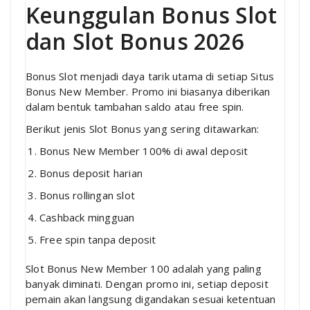
Keunggulan Bonus Slot
dan Slot Bonus 2026
Bonus Slot menjadi daya tarik utama di setiap Situs
Bonus New Member. Promo ini biasanya diberikan
dalam bentuk tambahan saldo atau free spin.
Berikut jenis Slot Bonus yang sering ditawarkan:
Bonus New Member 100% di awal deposit
Bonus deposit harian
Bonus rollingan slot
Cashback mingguan
Free spin tanpa deposit
Slot Bonus New Member 100 adalah yang paling
banyak diminati. Dengan promo ini, setiap deposit
pemain akan langsung digandakan sesuai ketentuan