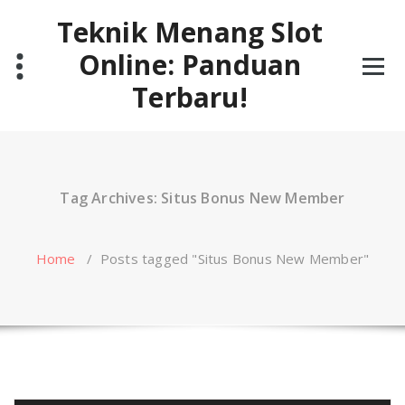
Skip
Teknik Menang Slot
to
content
Online: Panduan
Terbaru!
Tag Archives: Situs Bonus New Member
Home
/
Posts tagged "Situs Bonus New Member"