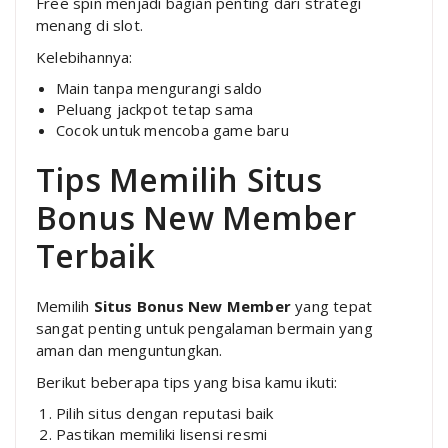
Free spin menjadi bagian penting dari strategi
menang di slot.
Kelebihannya:
Main tanpa mengurangi saldo
Peluang jackpot tetap sama
Cocok untuk mencoba game baru
Tips Memilih Situs
Bonus New Member
Terbaik
Memilih
Situs Bonus New Member
yang tepat
sangat penting untuk pengalaman bermain yang
aman dan menguntungkan.
Berikut beberapa tips yang bisa kamu ikuti:
Pilih situs dengan reputasi baik
Pastikan memiliki lisensi resmi