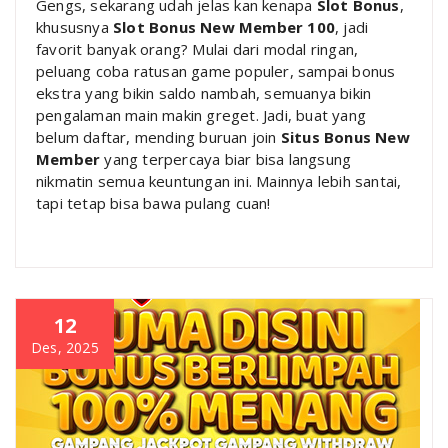
Gengs, sekarang udah jelas kan kenapa
Slot Bonus
,
khususnya
Slot Bonus New Member 100
, jadi
favorit banyak orang? Mulai dari modal ringan,
peluang coba ratusan game populer, sampai bonus
ekstra yang bikin saldo nambah, semuanya bikin
pengalaman main makin greget. Jadi, buat yang
belum daftar, mending buruan join
Situs Bonus New
Member
yang terpercaya biar bisa langsung
nikmatin semua keuntungan ini. Mainnya lebih santai,
tapi tetap bisa bawa pulang cuan!
12
Des, 2025