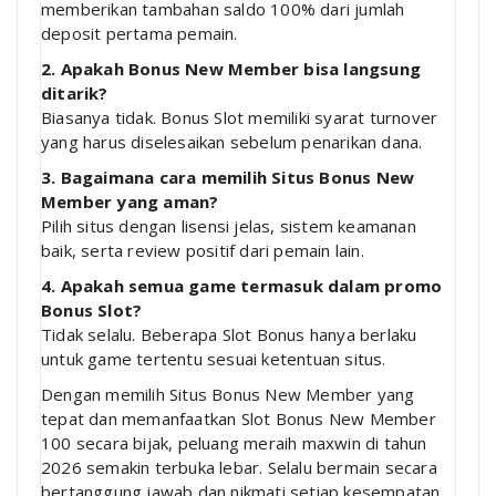
memberikan tambahan saldo 100% dari jumlah
deposit pertama pemain.
2. Apakah Bonus New Member bisa langsung
ditarik?
Biasanya tidak. Bonus Slot memiliki syarat turnover
yang harus diselesaikan sebelum penarikan dana.
3. Bagaimana cara memilih Situs Bonus New
Member yang aman?
Pilih situs dengan lisensi jelas, sistem keamanan
baik, serta review positif dari pemain lain.
4. Apakah semua game termasuk dalam promo
Bonus Slot?
Tidak selalu. Beberapa Slot Bonus hanya berlaku
untuk game tertentu sesuai ketentuan situs.
Dengan memilih Situs Bonus New Member yang
tepat dan memanfaatkan Slot Bonus New Member
100 secara bijak, peluang meraih maxwin di tahun
2026 semakin terbuka lebar. Selalu bermain secara
bertanggung jawab dan nikmati setiap kesempatan