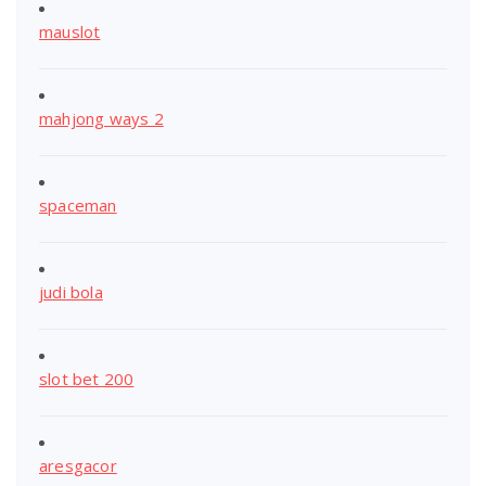
mauslot
mahjong ways 2
spaceman
judi bola
slot bet 200
aresgacor