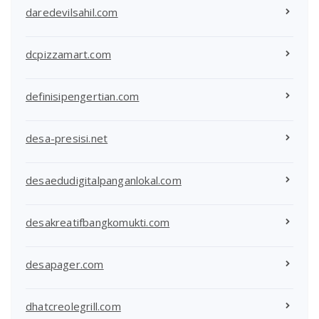
daredevilsahil.com
dcpizzamart.com
definisipengertian.com
desa-presisi.net
desaedudigitalpanganlokal.com
desakreatifbangkomukti.com
desapager.com
dhatcreolegrill.com