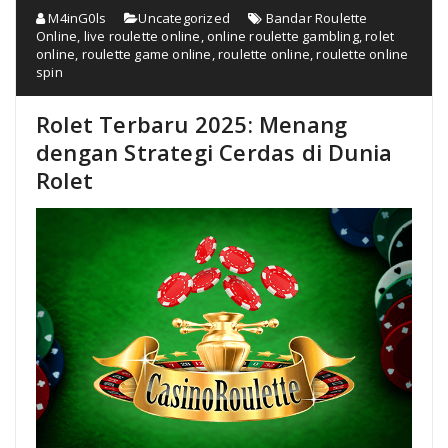
M4inG0ls
Uncategorized
Bandar Roulette
Online
,
live roulette online
,
online roulette gambling
,
rolet
online
,
roulette game online
,
roulette online
,
roulette online
spin
Rolet Terbaru 2025: Menang
dengan Strategi Cerdas di Dunia
Rolet