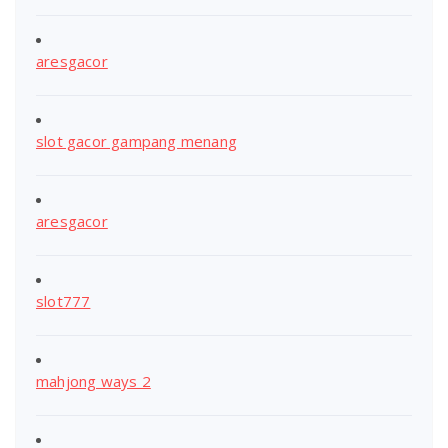
aresgacor
slot gacor gampang menang
aresgacor
slot777
mahjong ways 2