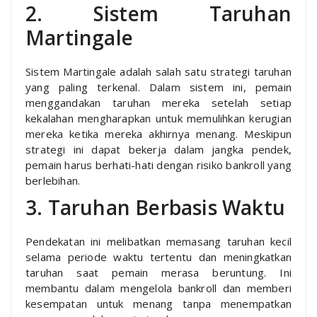
2. Sistem Taruhan
Martingale
Sistem Martingale adalah salah satu strategi taruhan
yang paling terkenal. Dalam sistem ini, pemain
menggandakan taruhan mereka setelah setiap
kekalahan mengharapkan untuk memulihkan kerugian
mereka ketika mereka akhirnya menang. Meskipun
strategi ini dapat bekerja dalam jangka pendek,
pemain harus berhati-hati dengan risiko bankroll yang
berlebihan.
3. Taruhan Berbasis Waktu
Pendekatan ini melibatkan memasang taruhan kecil
selama periode waktu tertentu dan meningkatkan
taruhan saat pemain merasa beruntung. Ini
membantu dalam mengelola bankroll dan memberi
kesempatan untuk menang tanpa menempatkan