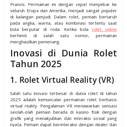
Prancis. Permainan ini dengan cepat menyebar ke
seluruh Eropa dan Amerika, menjadi sangat populer
di kalangan penjudi. Dalam rolet, pemain bertaruh
pada angka, warna, atau kombinasi tertentu saat
bola berputar di roda. Ketika bola
rolet online
berhenti di salah satu nomor, permainan
menghasilkan pemenang.
Inovasi di Dunia Rolet
Tahun 2025
1. Rolet Virtual Reality (VR)
Salah satu inovasi terbesar di dunia rolet di tahun
2025 adalah kemunculan permainan rolet berbasis
virtual reality. Pengalaman VR menawarkan sensasi
seolah-olah pemain berada di kasino fisik dengan
grafik yang menakjubkan dan interaksi sosial yang
nyata. Pemain dapat berinteraksi dengan dealer dan