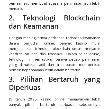
pemain lain, membuat suasana permainan jauh lebih
menarik.
2. Teknologi Blockchain
dan Keamanan
Dengan meningkatnya perhatian terhadap keamanan
dalam perjudian online, banyak kasino mulai
menggunakan teknologi blockchain untuk menjamin
keadilan taruhan dan transaksi. Dalam rolet online,
teknologi ini memastikan bahwa setiap permainan
yang dimainkan adil dan transparan, memberikan
pemain kepercayaan lebih dalam bertaruh.
3. Pilihan Bertaruh yang
Diperluas
Di tahun 2025, kasino online menawarkan lebih
banyak pilihan bertaruh daripada sebelumnya.