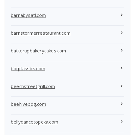
barnabysatl.com
barnstormerrestaurant.com
batterupbakerycakes.com
bbqclassics.com
beechstreetgrill.com
beehivebdg.com
bellydancetopeka.com