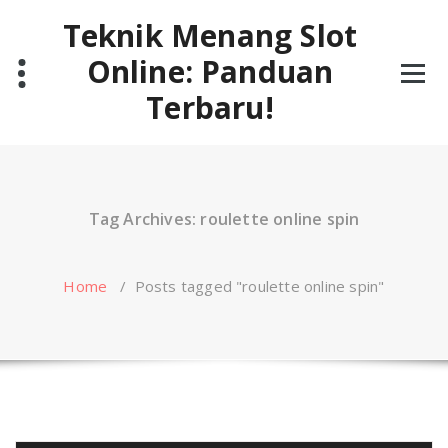
Skip
Teknik Menang Slot
to
content
Online: Panduan
Terbaru!
Tag Archives: roulette online spin
Home
/
Posts tagged "roulette online spin"