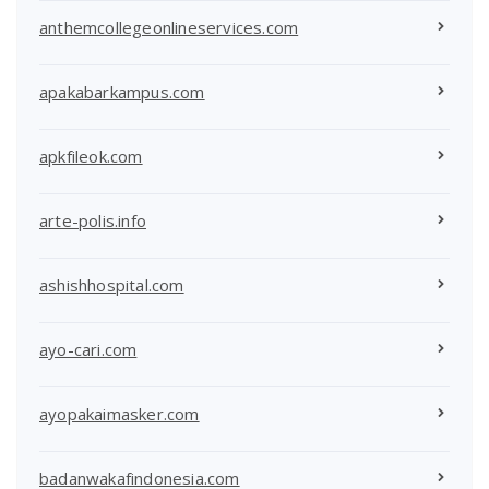
anthemcollegeonlineservices.com
apakabarkampus.com
apkfileok.com
arte-polis.info
ashishhospital.com
ayo-cari.com
ayopakaimasker.com
badanwakafindonesia.com