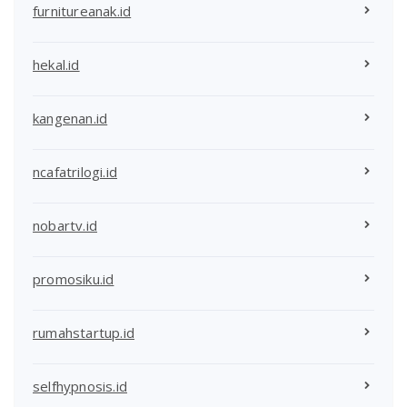
furnitureanak.id
hekal.id
kangenan.id
ncafatrilogi.id
nobartv.id
promosiku.id
rumahstartup.id
selfhypnosis.id