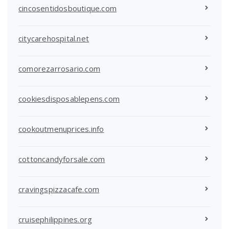
cincosentidosboutique.com
citycarehospital.net
comorezarrosario.com
cookiesdisposablepens.com
cookoutmenuprices.info
cottoncandyforsale.com
cravingspizzacafe.com
cruisephilippines.org