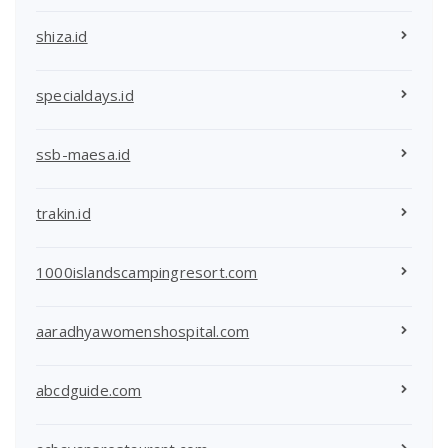
shiza.id
specialdays.id
ssb-maesa.id
trakin.id
1000islandscampingresort.com
aaradhyawomenshospital.com
abcdguide.com