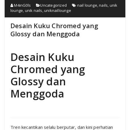
M4inG0ls
Uncategorized
nail lounge
,
nails
,
unik
lounge
,
unik nails
,
uniknaillounge
Desain Kuku Chromed yang
Glossy dan Menggoda
Desain Kuku
Chromed yang
Glossy dan
Menggoda
Tren kecantikan selalu berputar, dan kini perhatian