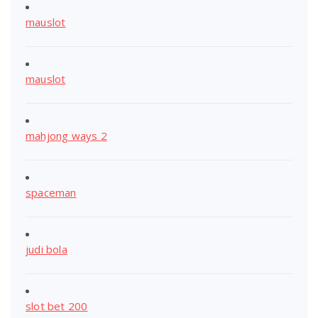
mauslot
mauslot
mahjong ways 2
spaceman
judi bola
slot bet 200