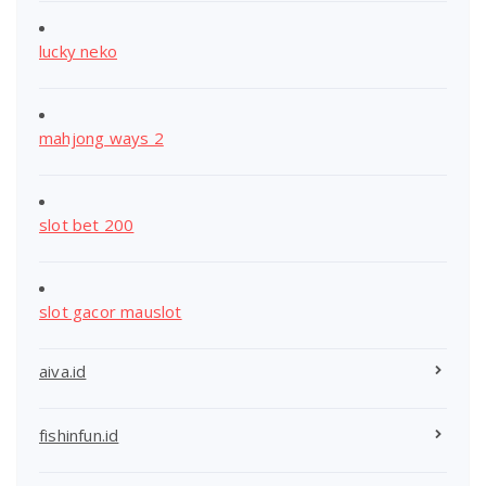
lucky neko
mahjong ways 2
slot bet 200
slot gacor mauslot
aiva.id
fishinfun.id