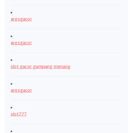
aresgacor
aresgacor
slot gacor gampang menang
aresgacor
slot777