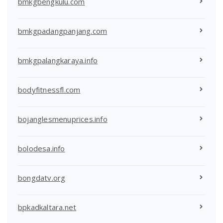
bmkgbengkulu.com
bmkgpadangpanjang.com
bmkgpalangkaraya.info
bodyfitnessfl.com
bojanglesmenuprices.info
bolodesa.info
bongdatv.org
bpkadkaltara.net