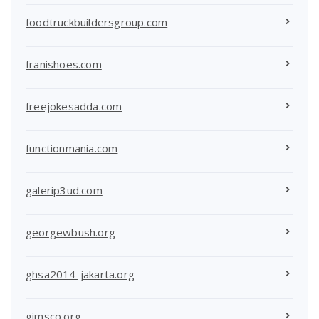
foodtruckbuildersgroup.com
franishoes.com
freejokesadda.com
functionmania.com
galerip3ud.com
georgewbush.org
ghsa2014-jakarta.org
gimsco.org