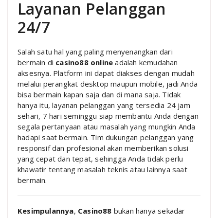
Layanan Pelanggan
24/7
Salah satu hal yang paling menyenangkan dari
bermain di
casino88 online
adalah kemudahan
aksesnya. Platform ini dapat diakses dengan mudah
melalui perangkat desktop maupun mobile, jadi Anda
bisa bermain kapan saja dan di mana saja. Tidak
hanya itu, layanan pelanggan yang tersedia 24 jam
sehari, 7 hari seminggu siap membantu Anda dengan
segala pertanyaan atau masalah yang mungkin Anda
hadapi saat bermain. Tim dukungan pelanggan yang
responsif dan profesional akan memberikan solusi
yang cepat dan tepat, sehingga Anda tidak perlu
khawatir tentang masalah teknis atau lainnya saat
bermain.
Kesimpulannya
,
Casino88
bukan hanya sekadar