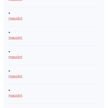
mauslot
mauslot
mauslot
mauslot
mauslot