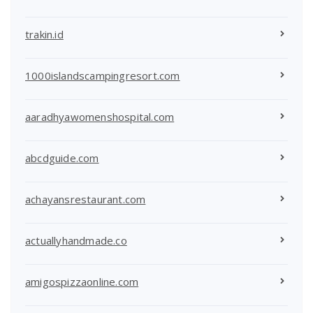
trakin.id
1000islandscampingresort.com
aaradhyawomenshospital.com
abcdguide.com
achayansrestaurant.com
actuallyhandmade.co
amigospizzaonline.com