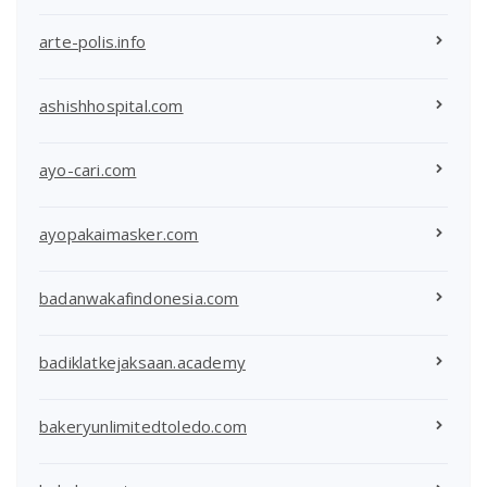
arte-polis.info
ashishhospital.com
ayo-cari.com
ayopakaimasker.com
badanwakafindonesia.com
badiklatkejaksaan.academy
bakeryunlimitedtoledo.com