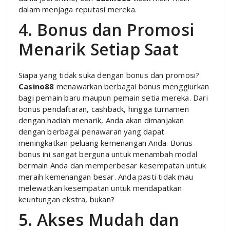
dalam menjaga reputasi mereka.
4. Bonus dan Promosi
Menarik Setiap Saat
Siapa yang tidak suka dengan bonus dan promosi?
Casino88
menawarkan berbagai bonus menggiurkan
bagi pemain baru maupun pemain setia mereka. Dari
bonus pendaftaran, cashback, hingga turnamen
dengan hadiah menarik, Anda akan dimanjakan
dengan berbagai penawaran yang dapat
meningkatkan peluang kemenangan Anda. Bonus-
bonus ini sangat berguna untuk menambah modal
bermain Anda dan memperbesar kesempatan untuk
meraih kemenangan besar. Anda pasti tidak mau
melewatkan kesempatan untuk mendapatkan
keuntungan ekstra, bukan?
5. Akses Mudah dan