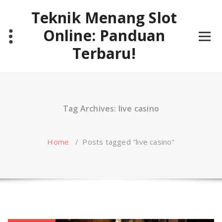
Skip
Teknik Menang Slot
to
content
Online: Panduan
Terbaru!
Tag Archives: live casino
Home
/
Posts tagged "live casino"