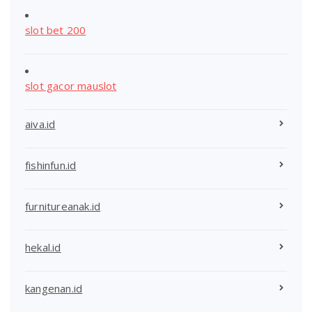
slot bet 200
slot gacor mauslot
aiva.id
fishinfun.id
furnitureanak.id
hekal.id
kangenan.id