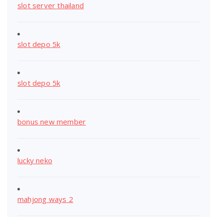
slot server thailand
slot depo 5k
slot depo 5k
bonus new member
lucky neko
mahjong ways 2