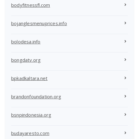
bodyfitnessfl.com
bojanglesmenuprices.info
bolodesa.info
bongdatv.org
bpkadkaltara.net
brandonfoundation.org
bsnpindonesia.org
budayaresto.com