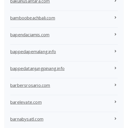
bakulnusantara.com
bamboobeachbali.com
bapendaciamis.com
bappedapemalang.info
bappedatanjungpinang.info
barbersrosario.com
barelevate.com
barnabysatl.com