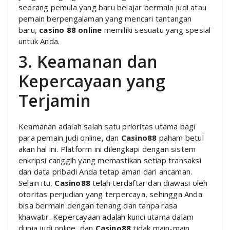
seorang pemula yang baru belajar bermain judi atau
pemain berpengalaman yang mencari tantangan
baru,
casino 88 online
memiliki sesuatu yang spesial
untuk Anda.
3. Keamanan dan
Kepercayaan yang
Terjamin
Keamanan adalah salah satu prioritas utama bagi
para pemain judi online, dan
Casino88
paham betul
akan hal ini. Platform ini dilengkapi dengan sistem
enkripsi canggih yang memastikan setiap transaksi
dan data pribadi Anda tetap aman dari ancaman.
Selain itu,
Casino88
telah terdaftar dan diawasi oleh
otoritas perjudian yang terpercaya, sehingga Anda
bisa bermain dengan tenang dan tanpa rasa
khawatir. Kepercayaan adalah kunci utama dalam
dunia judi online, dan
Casino88
tidak main-main