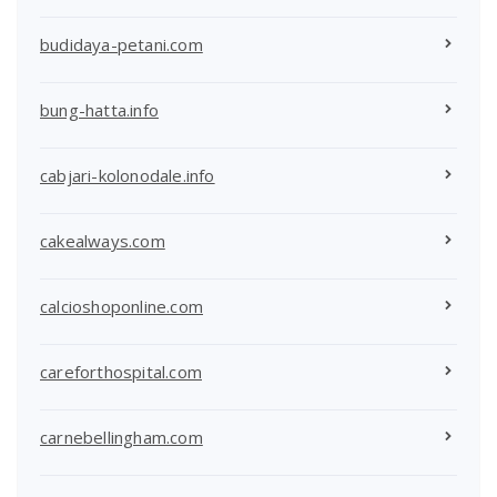
budidaya-petani.com
bung-hatta.info
cabjari-kolonodale.info
cakealways.com
calcioshoponline.com
careforthospital.com
carnebellingham.com