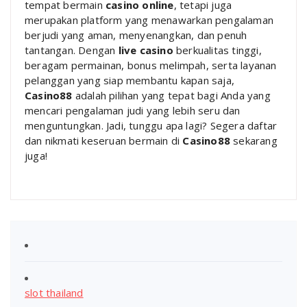
tempat bermain
casino online
, tetapi juga
merupakan platform yang menawarkan pengalaman
berjudi yang aman, menyenangkan, dan penuh
tantangan. Dengan
live casino
berkualitas tinggi,
beragam permainan, bonus melimpah, serta layanan
pelanggan yang siap membantu kapan saja,
Casino88
adalah pilihan yang tepat bagi Anda yang
mencari pengalaman judi yang lebih seru dan
menguntungkan. Jadi, tunggu apa lagi? Segera daftar
dan nikmati keseruan bermain di
Casino88
sekarang
juga!
slot thailand