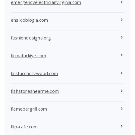
emergencyelectricianvirginia.com
ensikloblogia.com
fashiondesigns.org
firmaturkiye.com
firstucchollywood.com
fishstoresnearme.com
flamebargrill.com
flip-cafe.com