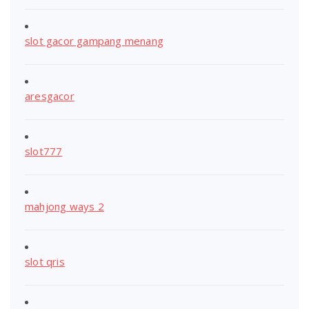
slot gacor gampang menang
aresgacor
slot777
mahjong ways 2
slot qris