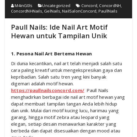
M4inG0ls
Uncategorized
Concord
,
ConcordNH
,
ConcordNHNails
,
GelNails
,
NailSalonConcord
,
PaullNails
Paull Nails: Ide Nail Art Motif
Hewan untuk Tampilan Unik
1. Pesona Nail Art Bertema Hewan
Di dunia kecantikan, nail art telah menjadi salah satu
cara paling kreatif untuk mengekspresikan gaya dan
kepribadian. Salah satu tren yang kini banyak
digemari adalah motif hewan.
https://paullnailsconcord.com/
Paull Nails
menghadirkan berbagai ide nail art motif hewan yang
dapat membuat tampilan tangan Anda lebih hidup
dan unik. Mulai dari motif kucing lucu, harimau yang
garang, hingga motif zebra atau leopard yang
elegan, setiap desain menawarkan karakter yang
berbeda dan dapat disesuaikan dengan mood atau