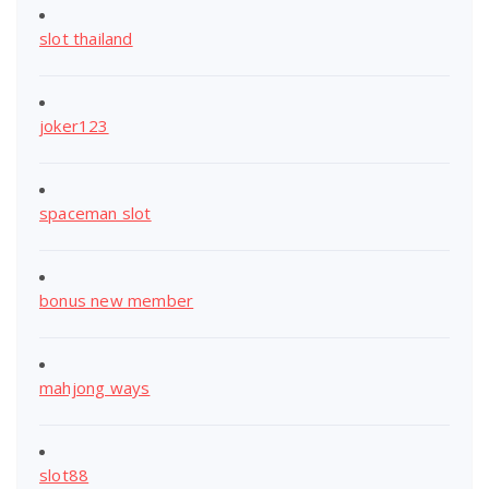
slot thailand
joker123
spaceman slot
bonus new member
mahjong ways
slot88