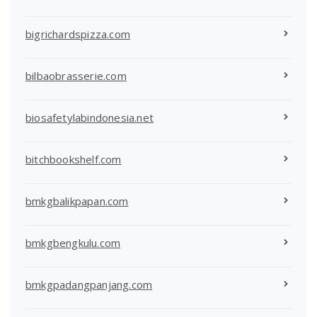
bigrichardspizza.com
bilbaobrasserie.com
biosafetylabindonesia.net
bitchbookshelf.com
bmkgbalikpapan.com
bmkgbengkulu.com
bmkgpadangpanjang.com