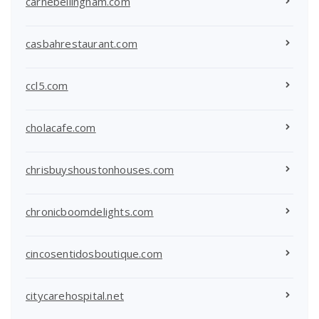
carnebellingham.com
casbahrestaurant.com
ccl5.com
cholacafe.com
chrisbuyshoustonhouses.com
chronicboomdelights.com
cincosentidosboutique.com
citycarehospital.net