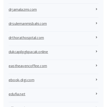
drjamalazmi.com
drsulemanmisbahi.com
drthorathospital.com
dukcapilpgkpacak.online
eastheavencoffee.com
ebook-digi.com
edufia.net