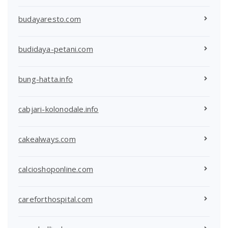
budayaresto.com
budidaya-petani.com
bung-hatta.info
cabjari-kolonodale.info
cakealways.com
calcioshoponline.com
careforthospital.com