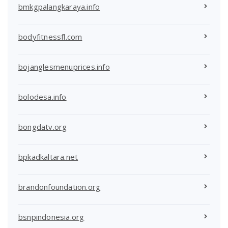
bmkgpalangkaraya.info
bodyfitnessfl.com
bojanglesmenuprices.info
bolodesa.info
bongdatv.org
bpkadkaltara.net
brandonfoundation.org
bsnpindonesia.org