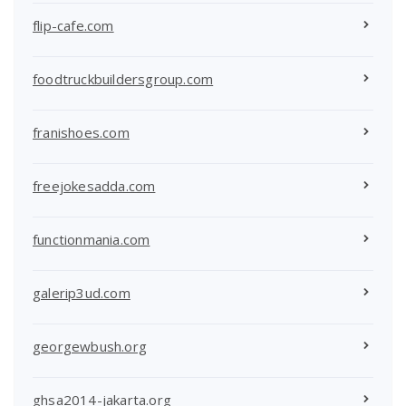
flip-cafe.com
foodtruckbuildersgroup.com
franishoes.com
freejokesadda.com
functionmania.com
galerip3ud.com
georgewbush.org
ghsa2014-jakarta.org