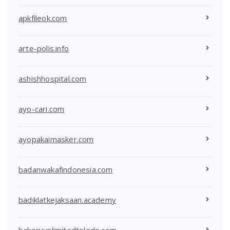
apkfileok.com
arte-polis.info
ashishhospital.com
ayo-cari.com
ayopakaimasker.com
badanwakafindonesia.com
badiklatkejaksaan.academy
bakeryunlimitedtoledo.com