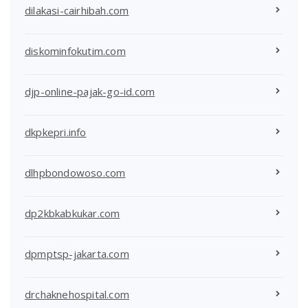
dilakasi-cairhibah.com
diskominfokutim.com
djp-online-pajak-go-id.com
dkpkepri.info
dlhpbondowoso.com
dp2kbkabkukar.com
dpmptsp-jakarta.com
drchaknehospital.com