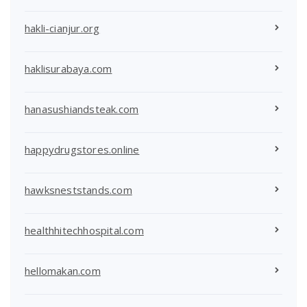
hakli-cianjur.org
haklisurabaya.com
hanasushiandsteak.com
happydrugstores.online
hawksneststands.com
healthhitechhospital.com
hellomakan.com