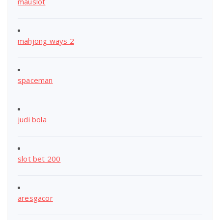
mauslot
mahjong ways 2
spaceman
judi bola
slot bet 200
aresgacor