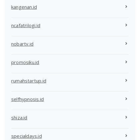
kangenan.id
ncafatrilogi.id
nobartv.id
promosiku.id
rumahstartup.id
selfhypnosis.id
shiza.id
specialdays.id