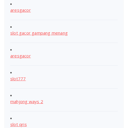
aresgacor
slot gacor gampang menang
aresgacor
slot777
mahjong ways 2
slot qris