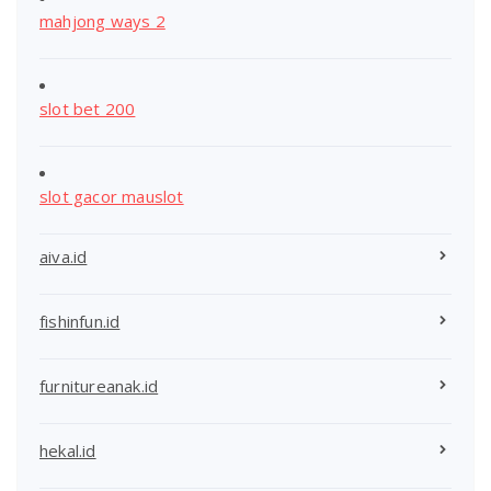
mahjong ways 2
slot bet 200
slot gacor mauslot
aiva.id
fishinfun.id
furnitureanak.id
hekal.id