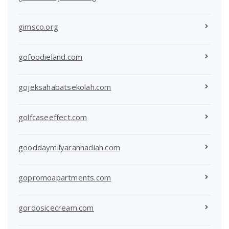
gimsco.org
gofoodieland.com
gojeksahabatsekolah.com
golfcaseeffect.com
gooddaymilyaranhadiah.com
gopromoapartments.com
gordosicecream.com