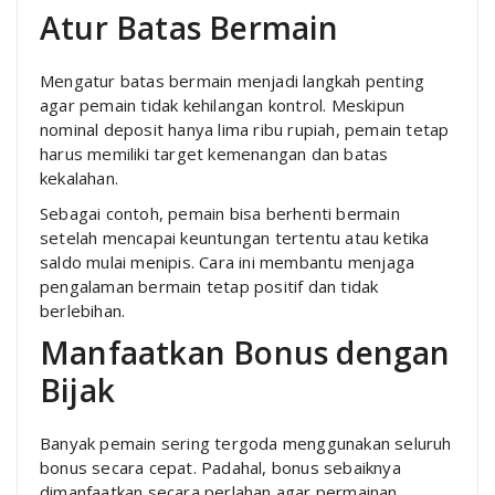
Atur Batas Bermain
Mengatur batas bermain menjadi langkah penting
agar pemain tidak kehilangan kontrol. Meskipun
nominal deposit hanya lima ribu rupiah, pemain tetap
harus memiliki target kemenangan dan batas
kekalahan.
Sebagai contoh, pemain bisa berhenti bermain
setelah mencapai keuntungan tertentu atau ketika
saldo mulai menipis. Cara ini membantu menjaga
pengalaman bermain tetap positif dan tidak
berlebihan.
Manfaatkan Bonus dengan
Bijak
Banyak pemain sering tergoda menggunakan seluruh
bonus secara cepat. Padahal, bonus sebaiknya
dimanfaatkan secara perlahan agar permainan