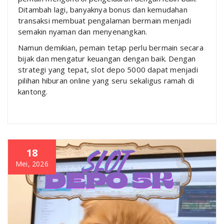
Ditambah lagi, banyaknya bonus dan kemudahan
transaksi membuat pengalaman bermain menjadi
semakin nyaman dan menyenangkan.
Namun demikian, pemain tetap perlu bermain secara
bijak dan mengatur keuangan dengan baik. Dengan
strategi yang tepat, slot depo 5000 dapat menjadi
pilihan hiburan online yang seru sekaligus ramah di
kantong.
18
Mei, 2026