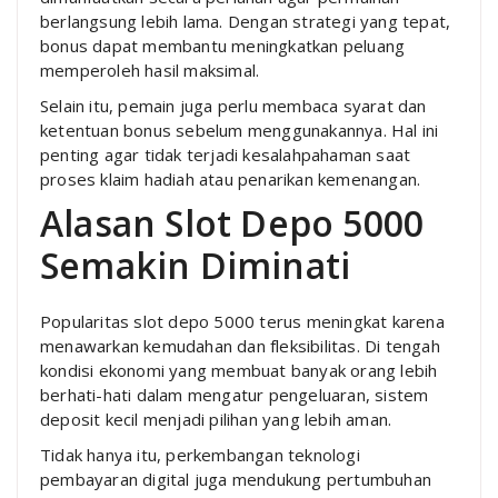
berlangsung lebih lama. Dengan strategi yang tepat,
bonus dapat membantu meningkatkan peluang
memperoleh hasil maksimal.
Selain itu, pemain juga perlu membaca syarat dan
ketentuan bonus sebelum menggunakannya. Hal ini
penting agar tidak terjadi kesalahpahaman saat
proses klaim hadiah atau penarikan kemenangan.
Alasan Slot Depo 5000
Semakin Diminati
Popularitas slot depo 5000 terus meningkat karena
menawarkan kemudahan dan fleksibilitas. Di tengah
kondisi ekonomi yang membuat banyak orang lebih
berhati-hati dalam mengatur pengeluaran, sistem
deposit kecil menjadi pilihan yang lebih aman.
Tidak hanya itu, perkembangan teknologi
pembayaran digital juga mendukung pertumbuhan