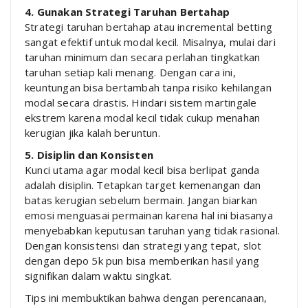
4. Gunakan Strategi Taruhan Bertahap
Strategi taruhan bertahap atau incremental betting
sangat efektif untuk modal kecil. Misalnya, mulai dari
taruhan minimum dan secara perlahan tingkatkan
taruhan setiap kali menang. Dengan cara ini,
keuntungan bisa bertambah tanpa risiko kehilangan
modal secara drastis. Hindari sistem martingale
ekstrem karena modal kecil tidak cukup menahan
kerugian jika kalah beruntun.
5. Disiplin dan Konsisten
Kunci utama agar modal kecil bisa berlipat ganda
adalah disiplin. Tetapkan target kemenangan dan
batas kerugian sebelum bermain. Jangan biarkan
emosi menguasai permainan karena hal ini biasanya
menyebabkan keputusan taruhan yang tidak rasional.
Dengan konsistensi dan strategi yang tepat, slot
dengan depo 5k pun bisa memberikan hasil yang
signifikan dalam waktu singkat.
Tips ini membuktikan bahwa dengan perencanaan,