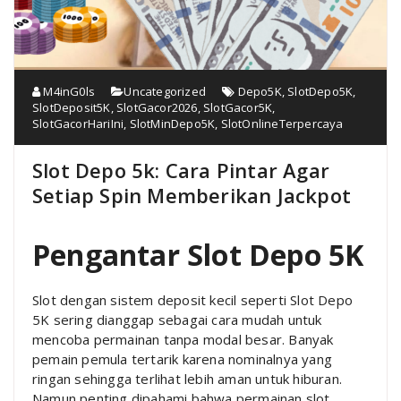
M4inG0ls
Uncategorized
Depo5K
,
SlotDepo5K
,
SlotDeposit5K
,
SlotGacor2026
,
SlotGacor5K
,
SlotGacorHariIni
,
SlotMinDepo5K
,
SlotOnlineTerpercaya
Slot Depo 5k: Cara Pintar Agar
Setiap Spin Memberikan Jackpot
Pengantar Slot Depo 5K
Slot dengan sistem deposit kecil seperti Slot Depo
5K sering dianggap sebagai cara mudah untuk
mencoba permainan tanpa modal besar. Banyak
pemain pemula tertarik karena nominalnya yang
ringan sehingga terlihat lebih aman untuk hiburan.
Namun penting dipahami bahwa permainan slot