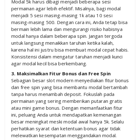
Modal 5k harus dibagi menjadi beberapa sesi
permainan agar lebih efektif. Misalnya, bagi modal
menjadi 5 sesi masing-masing 1k atau 10 sesi
masing-masing 500. Dengan cara ini, Anda tetap bisa
bermain lebih lama dan mengurangi risiko habisnya
modal hanya dalam beberapa spin. Jangan tergoda
untuk langsung menaikkan taruhan ketika kalah,
karena hal ini justru bisa membuat modal cepat habis.
Konsistensi dalam mengatur taruhan menjadi kunci
agar modal kecil bisa berkembang.
3. Maksimalkan Fitur Bonus dan Free Spin
Sebagian besar slot modern menyediakan fitur bonus
dan free spin yang bisa membantu modal bertambah
tanpa harus menambah deposit. Fokuslah pada
permainan yang sering memberikan putaran gratis
atau mini game bonus. Dengan memanfaatkan fitur
ini, peluang Anda untuk mendapatkan kemenangan
besar meningkat meski modal awal hanya 5k. Selalu
perhatikan syarat dan ketentuan bonus agar tidak
melewatkan kesempatan menggandakan modal.