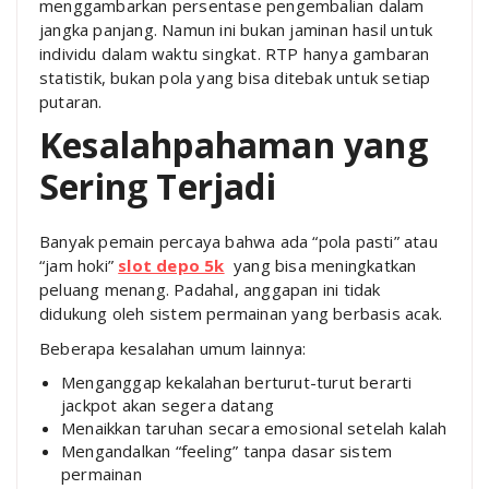
menggambarkan persentase pengembalian dalam
jangka panjang. Namun ini bukan jaminan hasil untuk
individu dalam waktu singkat. RTP hanya gambaran
statistik, bukan pola yang bisa ditebak untuk setiap
putaran.
Kesalahpahaman yang
Sering Terjadi
Banyak pemain percaya bahwa ada “pola pasti” atau
“jam hoki”
slot depo 5k
yang bisa meningkatkan
peluang menang. Padahal, anggapan ini tidak
didukung oleh sistem permainan yang berbasis acak.
Beberapa kesalahan umum lainnya:
Menganggap kekalahan berturut-turut berarti
jackpot akan segera datang
Menaikkan taruhan secara emosional setelah kalah
Mengandalkan “feeling” tanpa dasar sistem
permainan