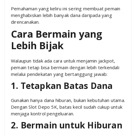
Pemahaman yang keliru ini sering membuat pemain
menghabiskan lebih banyak dana daripada yang
direncanakan.
Cara Bermain yang
Lebih Bijak
Walaupun tidak ada cara untuk menjamin jackpot,
pemain tetap bisa bermain dengan lebih terkendali
melalui pendekatan yang bertanggung jawab:
1. Tetapkan Batas Dana
Gunakan hanya dana hiburan, bukan kebutuhan utama.
Dengan Slot Depo 5K, batas kecil sudah cukup untuk
menjaga kontrol pengeluaran.
2. Bermain untuk Hiburan