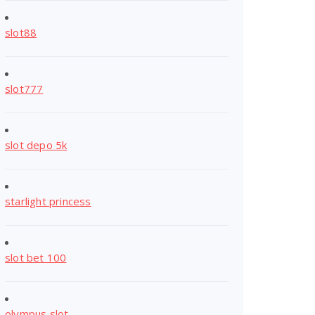
slot88
slot777
slot depo 5k
starlight princess
slot bet 100
olympus slot