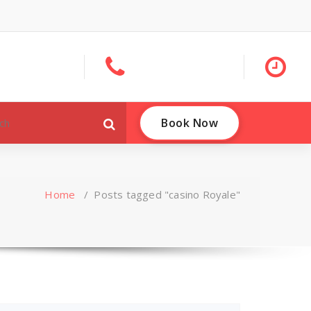
Book Now
Home
/
Posts tagged "casino Royale"