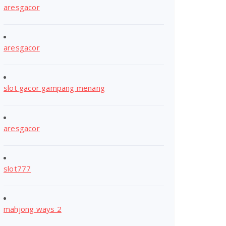
aresgacor
aresgacor
slot gacor gampang menang
aresgacor
slot777
mahjong ways 2