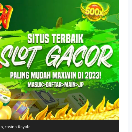
no
,
casino Royale