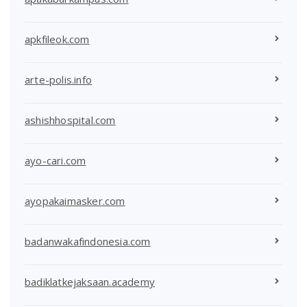
apkfileok.com
arte-polis.info
ashishhospital.com
ayo-cari.com
ayopakaimasker.com
badanwakafindonesia.com
badiklatkejaksaan.academy