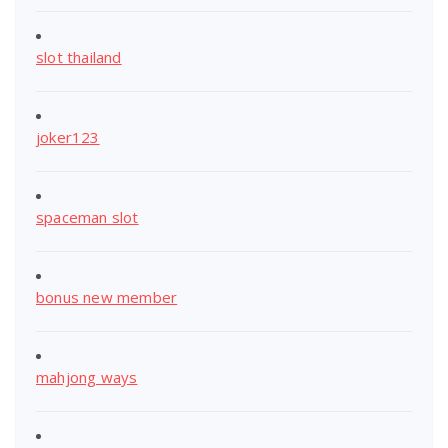
slot thailand
joker123
spaceman slot
bonus new member
mahjong ways