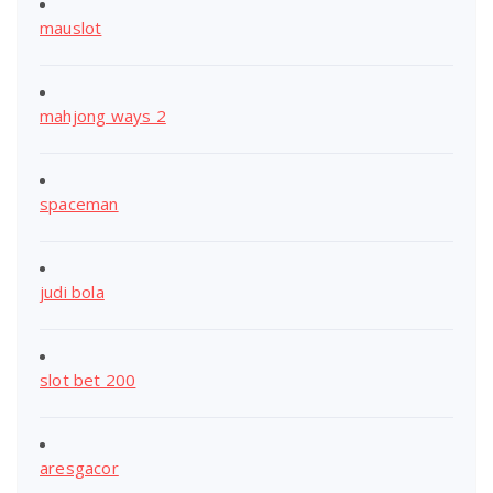
mauslot
mahjong ways 2
spaceman
judi bola
slot bet 200
aresgacor