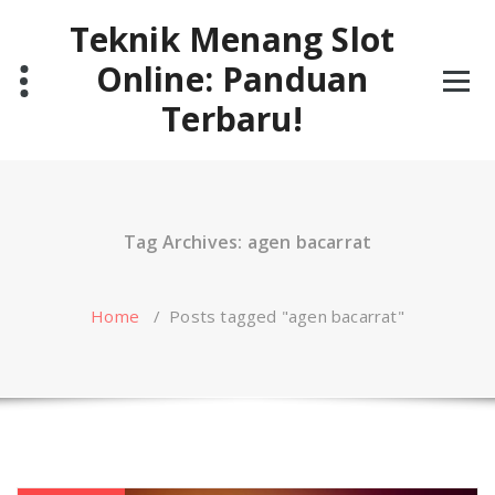
Skip
Teknik Menang Slot
to
content
Online: Panduan
Terbaru!
Tag Archives: agen bacarrat
Home
/
Posts tagged "agen bacarrat"