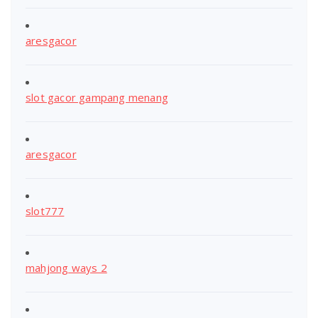
aresgacor
slot gacor gampang menang
aresgacor
slot777
mahjong ways 2