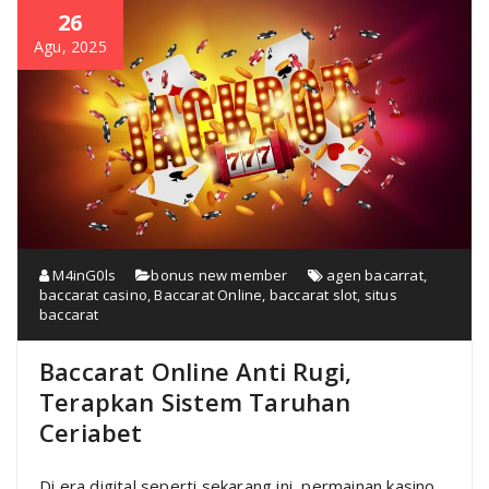
26
Agu, 2025
M4inG0ls
bonus new member
agen bacarrat
,
baccarat casino
,
Baccarat Online
,
baccarat slot
,
situs
baccarat
Baccarat Online Anti Rugi,
Terapkan Sistem Taruhan
Ceriabet
Di era digital seperti sekarang ini, permainan kasino