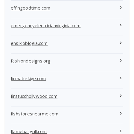
effingoodtime.com
emergencyelectricianvirginia.com
ensikloblogia.com
fashiondesigns.org
firmaturkiye.com
firstucchollywood.com
fishstoresnearme.com
flamebargrill.com