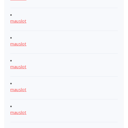
mauslot
mauslot
mauslot
mauslot
mauslot