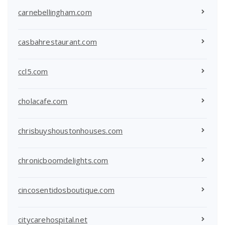
carnebellingham.com
casbahrestaurant.com
ccl5.com
cholacafe.com
chrisbuyshoustonhouses.com
chronicboomdelights.com
cincosentidosboutique.com
citycarehospital.net