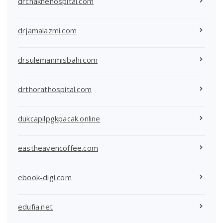
drchaknehospital.com
drjamalazmi.com
drsulemanmisbahi.com
drthorathospital.com
dukcapilpgkpacak.online
eastheavencoffee.com
ebook-digi.com
edufia.net