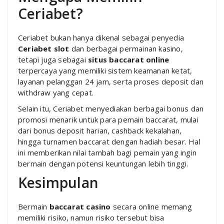
Ceriabet?
Ceriabet bukan hanya dikenal sebagai penyedia
Ceriabet slot
dan berbagai permainan kasino,
tetapi juga sebagai
situs baccarat online
terpercaya yang memiliki sistem keamanan ketat,
layanan pelanggan 24 jam, serta proses deposit dan
withdraw yang cepat.
Selain itu, Ceriabet menyediakan berbagai bonus dan
promosi menarik untuk para pemain baccarat, mulai
dari bonus deposit harian, cashback kekalahan,
hingga turnamen baccarat dengan hadiah besar. Hal
ini memberikan nilai tambah bagi pemain yang ingin
bermain dengan potensi keuntungan lebih tinggi.
Kesimpulan
Bermain
baccarat casino
secara online memang
memiliki risiko, namun risiko tersebut bisa