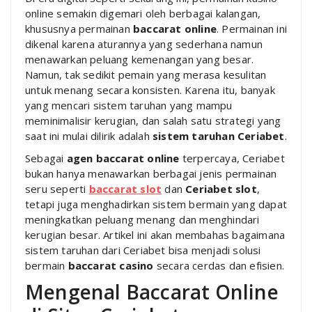
online semakin digemari oleh berbagai kalangan,
khususnya permainan
baccarat online
. Permainan ini
dikenal karena aturannya yang sederhana namun
menawarkan peluang kemenangan yang besar.
Namun, tak sedikit pemain yang merasa kesulitan
untuk menang secara konsisten. Karena itu, banyak
yang mencari sistem taruhan yang mampu
meminimalisir kerugian, dan salah satu strategi yang
saat ini mulai dilirik adalah
sistem taruhan Ceriabet
.
Sebagai
agen baccarat online
terpercaya, Ceriabet
bukan hanya menawarkan berbagai jenis permainan
seru seperti
baccarat slot
dan
Ceriabet slot
,
tetapi juga menghadirkan sistem bermain yang dapat
meningkatkan peluang menang dan menghindari
kerugian besar. Artikel ini akan membahas bagaimana
sistem taruhan dari Ceriabet bisa menjadi solusi
bermain
baccarat casino
secara cerdas dan efisien.
Mengenal Baccarat Online