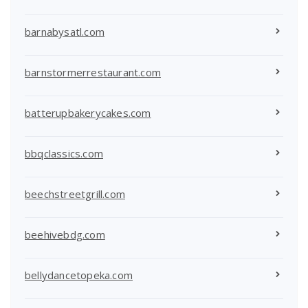
barnabysatl.com
barnstormerrestaurant.com
batterupbakerycakes.com
bbqclassics.com
beechstreetgrill.com
beehivebdg.com
bellydancetopeka.com