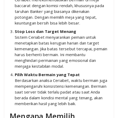
baccarat dengan komisi rendah, khususnya pada
taruhan Banker yang biasanya dikenakan
potongan. Dengan memilih meja yang tepat,
keuntungan bersih bisa lebih besar.
Stop Loss dan Target Menang
Sistem Ceriabet menyarankan pemain untuk
menetapkan batas kerugian harian dan target
kemenangan. Jika batas tersebut tercapai, pemain
harus berhenti bermain. Ini membantu
menghindari permainan yang emosional dan
menjaga kestabilan modal.
Pilih Waktu Bermain yang Tepat
Berdasarkan analisa Ceriabet, waktu bermain juga
mempengaruhi konsistensi kemenangan. Bermain
saat server tidak terlalu padat atau saat Anda
berada dalam kondisi mental yang tenang, akan
memberikan hasil yang lebih baik.
Mengapa Memilih