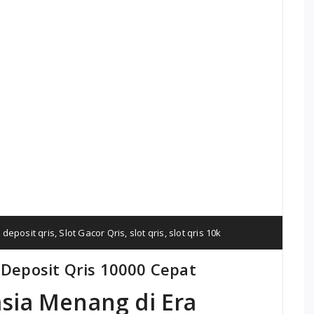
t deposit qris
,
Slot Gacor Qris
,
slot qris
,
slot qris 10k
 Deposit Qris 10000 Cepat
asia Menang di Era