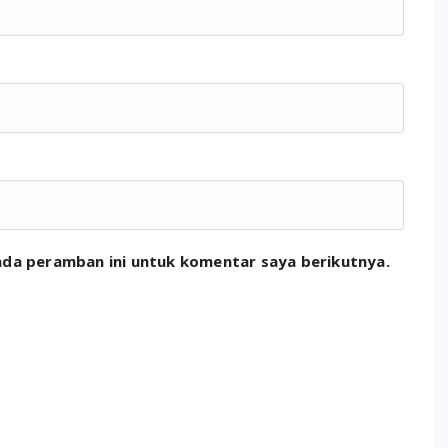
ada peramban ini untuk komentar saya berikutnya.