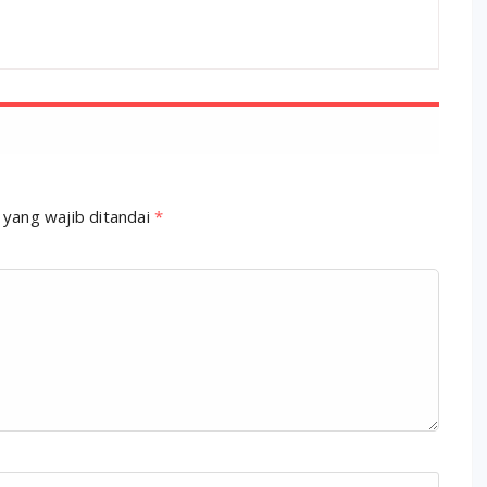
 yang wajib ditandai
*