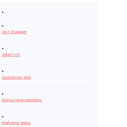
slot thailand
joker123
spaceman slot
bonus new member
mahjong ways