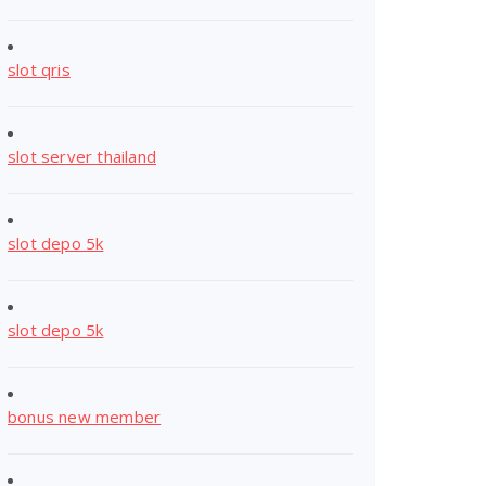
slot qris
slot server thailand
slot depo 5k
slot depo 5k
bonus new member