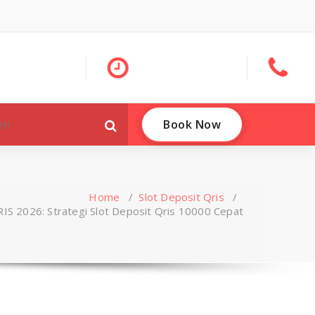
Book Now
Home
/
Slot Deposit Qris
/
IS 2026: Strategi Slot Deposit Qris 10000 Cepat