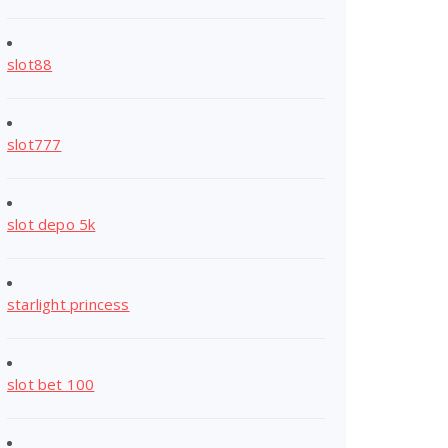
slot88
slot777
slot depo 5k
starlight princess
slot bet 100