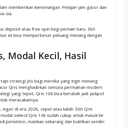
 dalam memberikan kemenangan. Pelajari jam gacor dan
ia-sia.
 deposit atau free spin bagi pemain baru. Slot
onus ini bisa memperbesar peluang menang dengan
, Modal Kecil, Hasil
 tapi strategi jitu bagi mereka yang ingin menang
 Gacor Qris menghadirkan sensasi permainan modern
tegi yang tepat, Qris 10k bisa berubah jadi jackpot
ntuk merasakannya.
ngat: di era 2026, cepat atau kalah. Slot Qris
modal sekecil Qris 10k sudah cukup untuk masuk ke
jadi penonton, mainkan sekarang dan buktikan sendiri