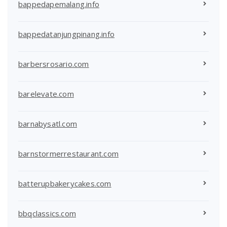
bappedapemalang.info
bappedatanjungpinang.info
barbersrosario.com
barelevate.com
barnabysatl.com
barnstormerrestaurant.com
batterupbakerycakes.com
bbqclassics.com