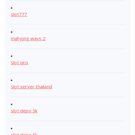
slot777
mahjong ways 2
slot qris
slot server thailand
slot depo 5k
slot depo 5k