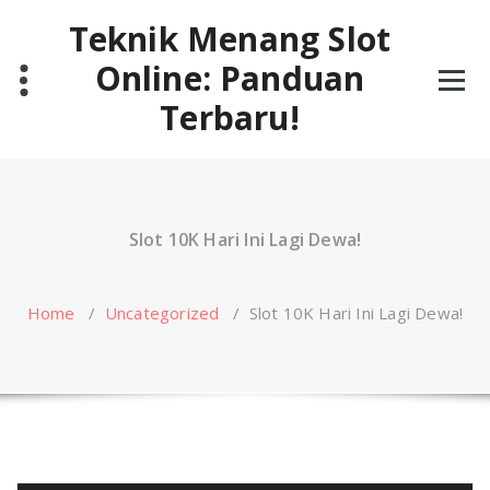
Skip
Teknik Menang Slot
to
content
Online: Panduan
Terbaru!
Slot 10K Hari Ini Lagi Dewa!
Home
/
Uncategorized
/
Slot 10K Hari Ini Lagi Dewa!