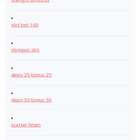
slot bet 100
olympus slot
depo 25 bonus 25
depo 50 bonus 50
scatter hitam