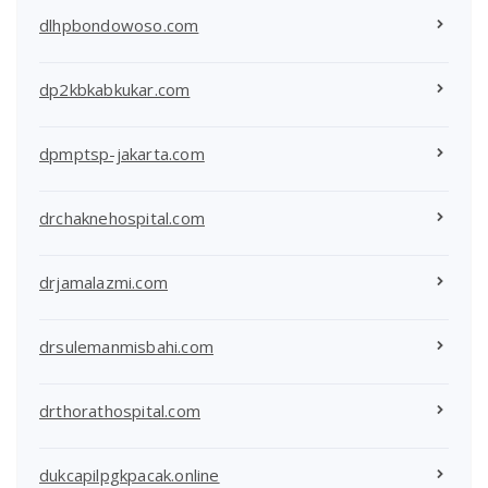
dlhpbondowoso.com
dp2kbkabkukar.com
dpmptsp-jakarta.com
drchaknehospital.com
drjamalazmi.com
drsulemanmisbahi.com
drthorathospital.com
dukcapilpgkpacak.online