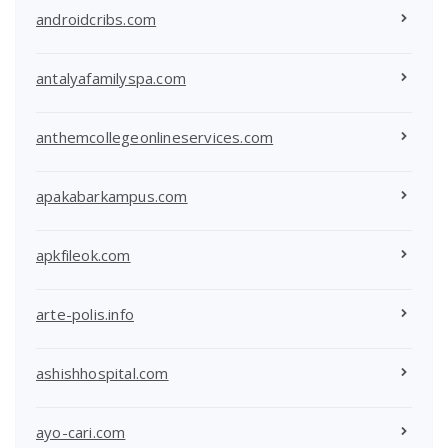
androidcribs.com
antalyafamilyspa.com
anthemcollegeonlineservices.com
apakabarkampus.com
apkfileok.com
arte-polis.info
ashishhospital.com
ayo-cari.com