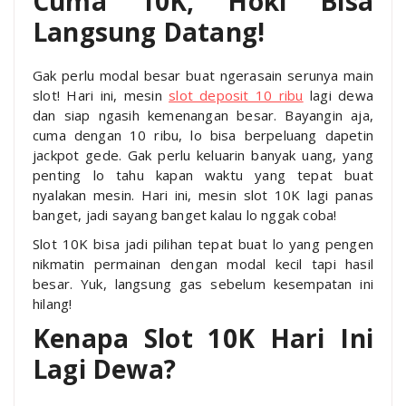
Cuma 10K, Hoki Bisa
Langsung Datang!
Gak perlu modal besar buat ngerasain serunya main
slot! Hari ini, mesin
slot deposit 10 ribu
lagi dewa
dan siap ngasih kemenangan besar. Bayangin aja,
cuma dengan 10 ribu, lo bisa berpeluang dapetin
jackpot gede. Gak perlu keluarin banyak uang, yang
penting lo tahu kapan waktu yang tepat buat
nyalakan mesin. Hari ini, mesin slot 10K lagi panas
banget, jadi sayang banget kalau lo nggak coba!
Slot 10K bisa jadi pilihan tepat buat lo yang pengen
nikmatin permainan dengan modal kecil tapi hasil
besar. Yuk, langsung gas sebelum kesempatan ini
hilang!
Kenapa Slot 10K Hari Ini
Lagi Dewa?