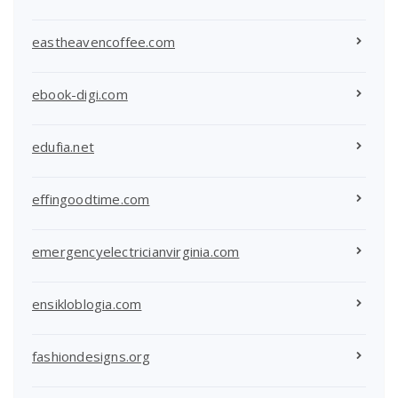
eastheavencoffee.com
ebook-digi.com
edufia.net
effingoodtime.com
emergencyelectricianvirginia.com
ensikloblogia.com
fashiondesigns.org