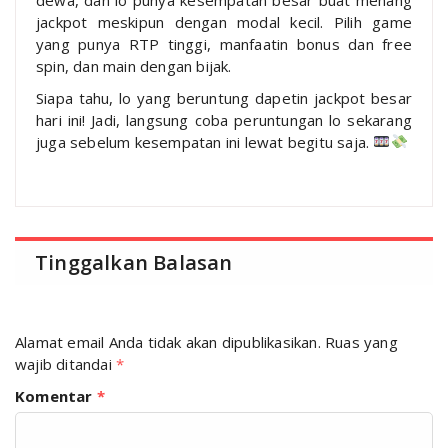
jackpot meskipun dengan modal kecil. Pilih game
yang punya RTP tinggi, manfaatin bonus dan free
spin, dan main dengan bijak.
Siapa tahu, lo yang beruntung dapetin jackpot besar
hari ini! Jadi, langsung coba peruntungan lo sekarang
juga sebelum kesempatan ini lewat begitu saja.
Tinggalkan Balasan
Alamat email Anda tidak akan dipublikasikan.
Ruas yang
wajib ditandai
*
Komentar
*