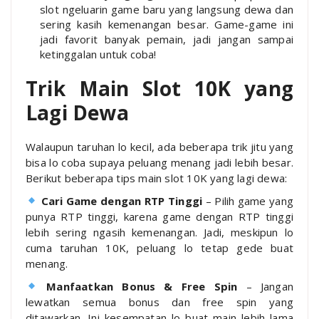
slot ngeluarin game baru yang langsung dewa dan
sering kasih kemenangan besar. Game-game ini
jadi favorit banyak pemain, jadi jangan sampai
ketinggalan untuk coba!
Trik Main Slot 10K yang
Lagi Dewa
Walaupun taruhan lo kecil, ada beberapa trik jitu yang
bisa lo coba supaya peluang menang jadi lebih besar.
Berikut beberapa tips main slot 10K yang lagi dewa:
Cari Game dengan RTP Tinggi
– Pilih game yang
punya RTP tinggi, karena game dengan RTP tinggi
lebih sering ngasih kemenangan. Jadi, meskipun lo
cuma taruhan 10K, peluang lo tetap gede buat
menang.
Manfaatkan Bonus & Free Spin
– Jangan
lewatkan semua bonus dan free spin yang
ditawarkan. Ini kesempatan lo buat main lebih lama