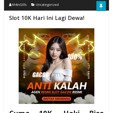
M4inG0ls
Uncategorized
Slot 10K Hari Ini Lagi Dewa!