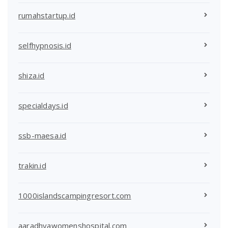
rumahstartup.id
selfhypnosis.id
shiza.id
specialdays.id
ssb-maesa.id
trakin.id
1000islandscampingresort.com
aaradhyawomenshospital.com