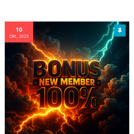
10
Okt, 2025