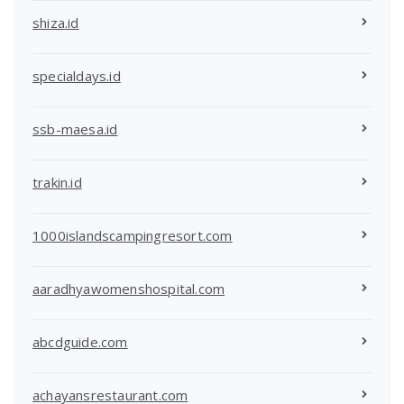
shiza.id
specialdays.id
ssb-maesa.id
trakin.id
1000islandscampingresort.com
aaradhyawomenshospital.com
abcdguide.com
achayansrestaurant.com