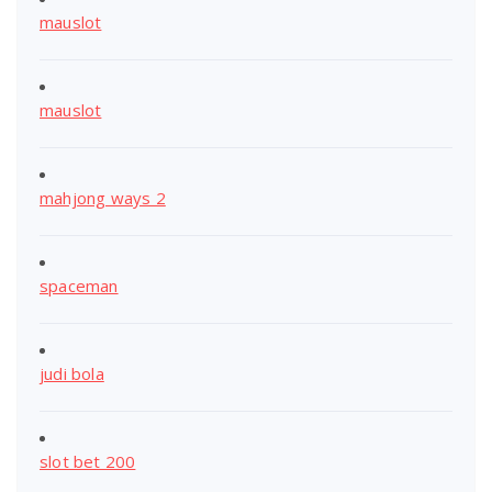
mauslot
mauslot
mahjong ways 2
spaceman
judi bola
slot bet 200