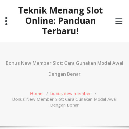
Skip
Teknik Menang Slot
to
content
Online: Panduan
Terbaru!
Bonus New Member Slot: Cara Gunakan Modal Awal
Dengan Benar
Home
/
bonus new member
/
Bonus New Member Slot: Cara Gunakan Modal Awal
Dengan Benar