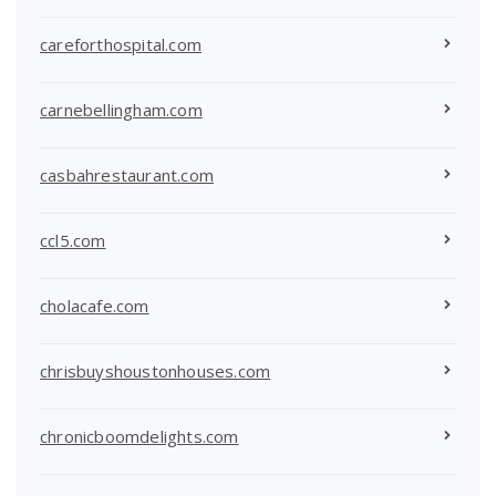
careforthospital.com
carnebellingham.com
casbahrestaurant.com
ccl5.com
cholacafe.com
chrisbuyshoustonhouses.com
chronicboomdelights.com