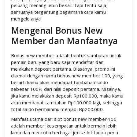
peluang menang lebih besar. Tapi tentu saja,
semuanya tergantung bagaimana cara kamu
mengelolanya.
Mengenal Bonus New
Member dan Manfaatnya
Bonus new member adalah bentuk sambutan untuk
pemain baru yang baru saja mendaftar dan
melakukan deposit pertama. Biasanya, promo ini
dikenal dengan nama bonus new member 100, yang
berarti kamu akan mendapat tambahan saldo
sebesar 100% dari nilai deposit pertama. Misalnya,
jika kamu melakukan deposit Rp100.000, maka kamu
akan mendapat tambahan Rp100.000 lagi, sehingga
total saldo bermainmu menjadi Rp200.000.
Manfaat utama dari slot bonus new member 100
adalah memberi kesempatan untuk bermain lebih
lama dan mencoba berbagai jenis slot tanpa perlu