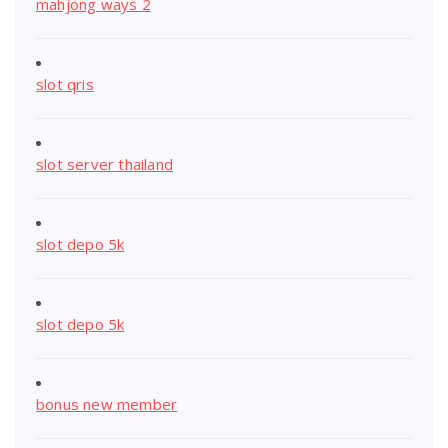
mahjong ways 2
slot qris
slot server thailand
slot depo 5k
slot depo 5k
bonus new member