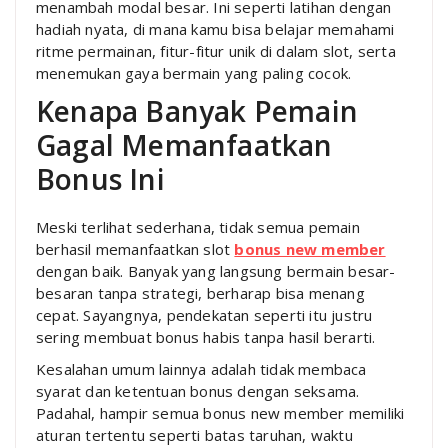
menambah modal besar. Ini seperti latihan dengan
hadiah nyata, di mana kamu bisa belajar memahami
ritme permainan, fitur-fitur unik di dalam slot, serta
menemukan gaya bermain yang paling cocok.
Kenapa Banyak Pemain
Gagal Memanfaatkan
Bonus Ini
Meski terlihat sederhana, tidak semua pemain
berhasil memanfaatkan slot
bonus new member
dengan baik. Banyak yang langsung bermain besar-
besaran tanpa strategi, berharap bisa menang
cepat. Sayangnya, pendekatan seperti itu justru
sering membuat bonus habis tanpa hasil berarti.
Kesalahan umum lainnya adalah tidak membaca
syarat dan ketentuan bonus dengan seksama.
Padahal, hampir semua bonus new member memiliki
aturan tertentu seperti batas taruhan, waktu