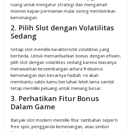
ruang untuk mengatur strategi dan mengamati
momen kapan permainan mulai sering memberikan
kemenangan.
2. Pilih Slot dengan Volatilitas
Sedang
Setiap slot memiliki karakteristik volatilitas yang
berbeda. Untuk memanfaatkan bonus dengan efisien,
pilih slot dengan volatilitas sedang karena biasanya
menawarkan keseimbangan antara frekuensi
kemenangan dan besarnya hadiah. Ini akan
membantu saldo kamu bertahan lebih lama sambil
tetap memiliki peluang untuk menang besar.
3. Perhatikan Fitur Bonus
Dalam Game
Banyak slot modern memiliki fitur tambahan seperti
free spin, pengganda kemenangan, atau simbol