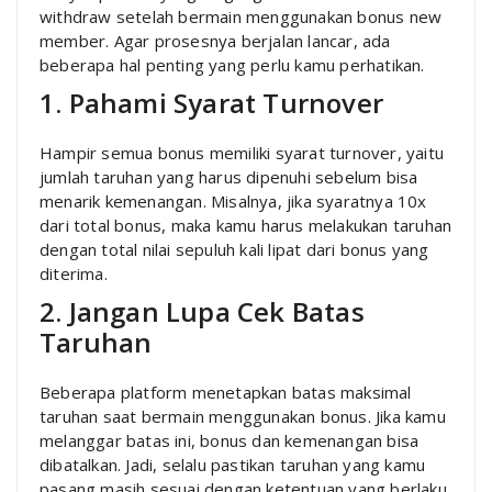
withdraw setelah bermain menggunakan bonus new
member. Agar prosesnya berjalan lancar, ada
beberapa hal penting yang perlu kamu perhatikan.
1. Pahami Syarat Turnover
Hampir semua bonus memiliki syarat turnover, yaitu
jumlah taruhan yang harus dipenuhi sebelum bisa
menarik kemenangan. Misalnya, jika syaratnya 10x
dari total bonus, maka kamu harus melakukan taruhan
dengan total nilai sepuluh kali lipat dari bonus yang
diterima.
2. Jangan Lupa Cek Batas
Taruhan
Beberapa platform menetapkan batas maksimal
taruhan saat bermain menggunakan bonus. Jika kamu
melanggar batas ini, bonus dan kemenangan bisa
dibatalkan. Jadi, selalu pastikan taruhan yang kamu
pasang masih sesuai dengan ketentuan yang berlaku.