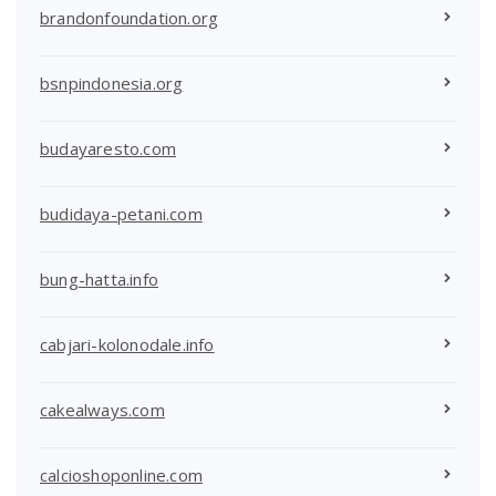
brandonfoundation.org
bsnpindonesia.org
budayaresto.com
budidaya-petani.com
bung-hatta.info
cabjari-kolonodale.info
cakealways.com
calcioshoponline.com