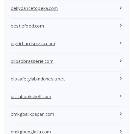
bellydancetopeka.com
bestiefood.com
bigrichardspizza.com
bilbaobrasserie.com
biosafetylabindonesia.net
bitchbookshelf.com
bmkgbalikpapan.com
bmkgbengkulu.com