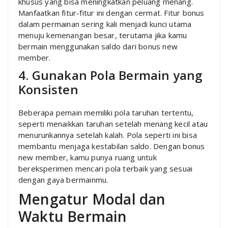
khusus yang bisa meningkatkan peluang menang.
Manfaatkan fitur-fitur ini dengan cermat. Fitur bonus
dalam permainan sering kali menjadi kunci utama
menuju kemenangan besar, terutama jika kamu
bermain menggunakan saldo dari bonus new
member.
4. Gunakan Pola Bermain yang
Konsisten
Beberapa pemain memiliki pola taruhan tertentu,
seperti menaikkan taruhan setelah menang kecil atau
menurunkannya setelah kalah. Pola seperti ini bisa
membantu menjaga kestabilan saldo. Dengan bonus
new member, kamu punya ruang untuk
bereksperimen mencari pola terbaik yang sesuai
dengan gaya bermainmu.
Mengatur Modal dan
Waktu Bermain