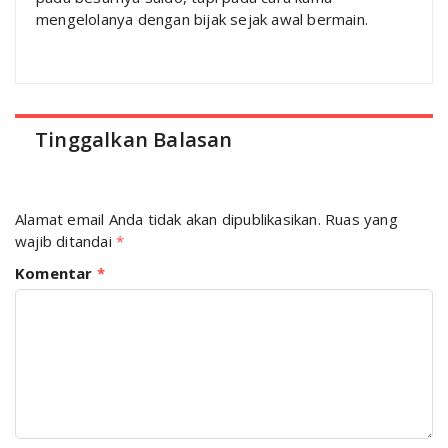
mengelolanya dengan bijak sejak awal bermain.
Tinggalkan Balasan
Alamat email Anda tidak akan dipublikasikan.
Ruas yang
wajib ditandai
*
Komentar
*