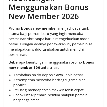
Menggunakan Bonus
New Member 2026
Promo
bonus new member
menjadi daya tarik
utama bagi pemain baru yang ingin mencoba
permainan slot tanpa harus mengeluarkan modal
besar. Dengan adanya penawaran ini, pemain bisa
mendapatkan saldo tambahan untuk memulai
permainan.
Beberapa keuntungan menggunakan promo
bonus
new member 100
antara lain:
Tambahan saldo deposit awal lebih besar
Kesempatan mencoba berbagai game slot
populer
Peluang mendapatkan maxwin lebih cepat
Cocok untuk pemain pemula maupun pemain
berpengalaman