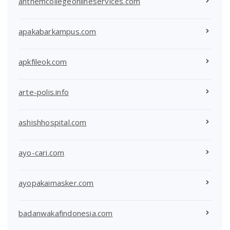
anthemcollegeonlineservices.com
apakabarkampus.com
apkfileok.com
arte-polis.info
ashishhospital.com
ayo-cari.com
ayopakaimasker.com
badanwakafindonesia.com