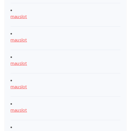
mauslot
mauslot
mauslot
mauslot
mauslot