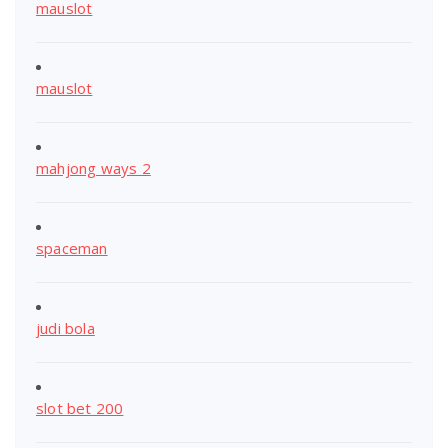
mauslot
mauslot
mahjong ways 2
spaceman
judi bola
slot bet 200