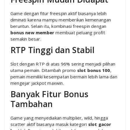
Game dengan fitur freespin aktif biasanya lebih
diminati karena mampu memberikan kemenangan
beruntun. Selain itu, kombinasi freespin dengan
bonus new member
membuat peluang profit
semakin besar.
RTP Tinggi dan Stabil
Slot dengan RTP di atas 96% sering menjadi pilihan
utama pemain. Ditambah promo
slot bonus 100
,
pemain memiliki kesempatan bermain lebih lama dan
mengejar jackpot maxwin.
Banyak Fitur Bonus
Tambahan
Game yang menyediakan multiplier, wild, hingga
scatter aktif biasanya masuk kategori
slot gacor