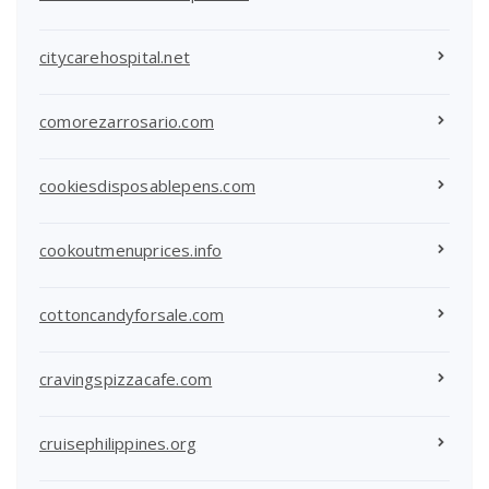
citycarehospital.net
comorezarrosario.com
cookiesdisposablepens.com
cookoutmenuprices.info
cottoncandyforsale.com
cravingspizzacafe.com
cruisephilippines.org