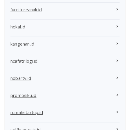
furnitureanak.id
hekal.id
kangenan.id
ncafatrilogi.id
nobartv.id
promosiku.id
rumahstartup.id
selfhypnosis.id