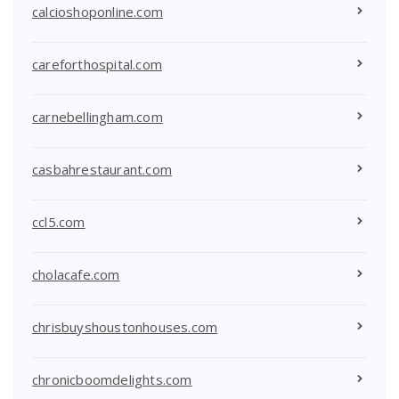
calcioshoponline.com
careforthospital.com
carnebellingham.com
casbahrestaurant.com
ccl5.com
cholacafe.com
chrisbuyshoustonhouses.com
chronicboomdelights.com