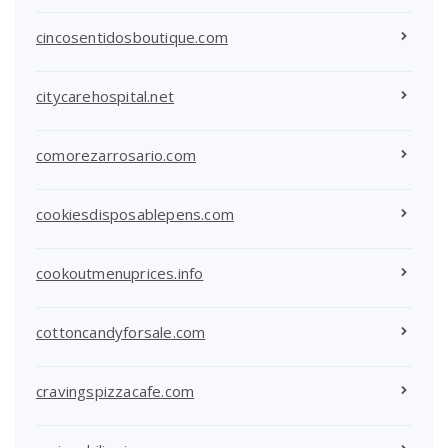
cincosentidosboutique.com
citycarehospital.net
comorezarrosario.com
cookiesdisposablepens.com
cookoutmenuprices.info
cottoncandyforsale.com
cravingspizzacafe.com