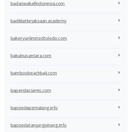
badanwakafindonesia.com
badiklatkejaksaan.academy
bakeryunlimitedtoledo.com
bakulnusantara.com
bamboobeachbali.com
bapendaciamis.com
bappedapemalang.info
bappedatanjungpinang.info