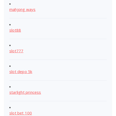
mahjong ways
slot88
slot777
slot depo 5k
starlight princess
slot bet 100