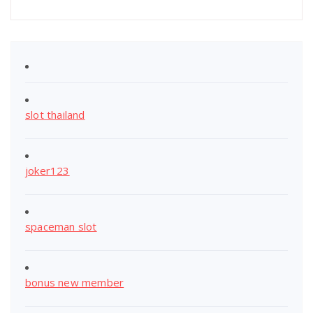
slot thailand
joker123
spaceman slot
bonus new member