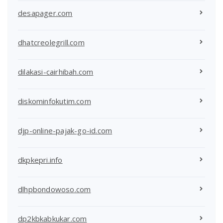
desapager.com
dhatcreolegrill.com
dilakasi-cairhibah.com
diskominfokutim.com
djp-online-pajak-go-id.com
dkpkepri.info
dlhpbondowoso.com
dp2kbkabkukar.com