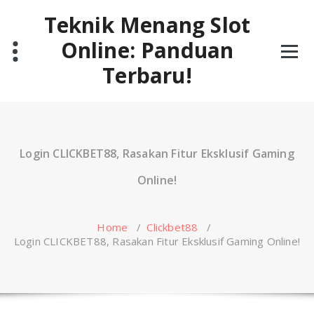
Skip
Teknik Menang Slot
to
content
Online: Panduan
Terbaru!
Login CLICKBET88, Rasakan Fitur Eksklusif Gaming
Online!
Home
/
Clickbet88
/
Login CLICKBET88, Rasakan Fitur Eksklusif Gaming Online!