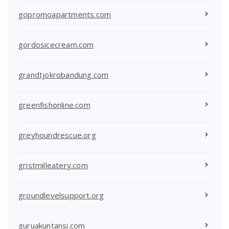
gopromoapartments.com
gordosicecream.com
grandtjokrobandung.com
greenfishonline.com
greyhoundrescue.org
gristmilleatery.com
groundlevelsupport.org
guruakuntansi.com