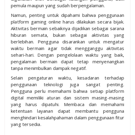
pemula maupun yang sudah berpengalaman.
Namun, penting untuk dipahami bahwa penggunaan
platform gaming online harus dilakukan secara bijak.
Aktivitas bermain sebaiknya dijadikan sebagai sarana
hiburan semata, bukan sebagai aktivitas yang
berlebihan. Pengguna disarankan untuk mengatur
waktu bermain agar tidak mengganggu aktivitas
sehari-hari. Dengan pengelolaan waktu yang baik,
pengalaman bermain dapat tetap menyenangkan
tanpa menimbulkan dampak negatif.
Selain pengaturan waktu, kesadaran terhadap
penggunaan teknologi juga sangat penting.
Pengguna perlu memahami bahwa setiap platform
digital memiliki aturan dan sistem masing-masing
yang harus dipatuhi. Membaca dan memahami
ketentuan layanan dapat membantu pengguna
menghindari kesalahpahaman dalam penggunaan fitur
yang tersedia.