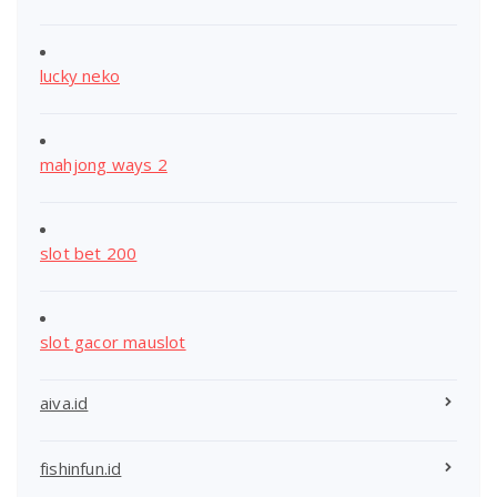
lucky neko
mahjong ways 2
slot bet 200
slot gacor mauslot
aiva.id
fishinfun.id