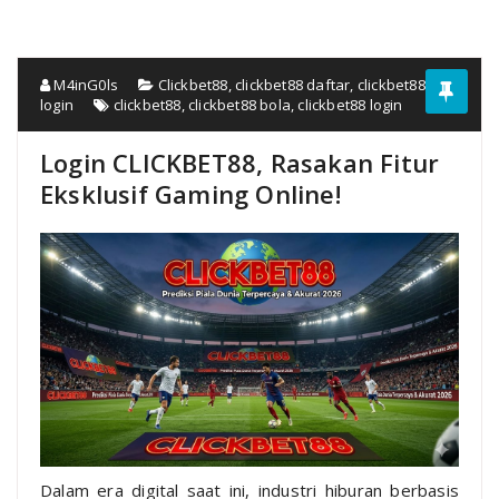
M4inG0ls
Clickbet88
,
clickbet88 daftar
,
clickbet88
login
clickbet88
,
clickbet88 bola
,
clickbet88 login
Login CLICKBET88, Rasakan Fitur
Eksklusif Gaming Online!
Dalam era digital saat ini, industri hiburan berbasis