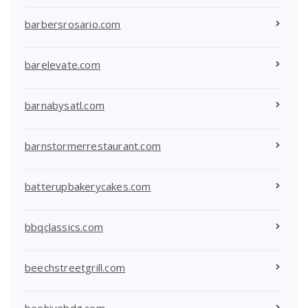
barbersrosario.com
barelevate.com
barnabysatl.com
barnstormerrestaurant.com
batterupbakerycakes.com
bbqclassics.com
beechstreetgrill.com