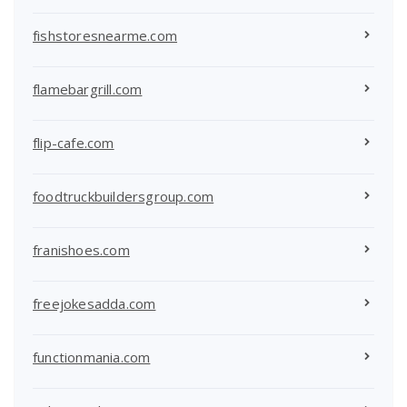
fishstoresnearme.com
flamebargrill.com
flip-cafe.com
foodtruckbuildersgroup.com
franishoes.com
freejokesadda.com
functionmania.com