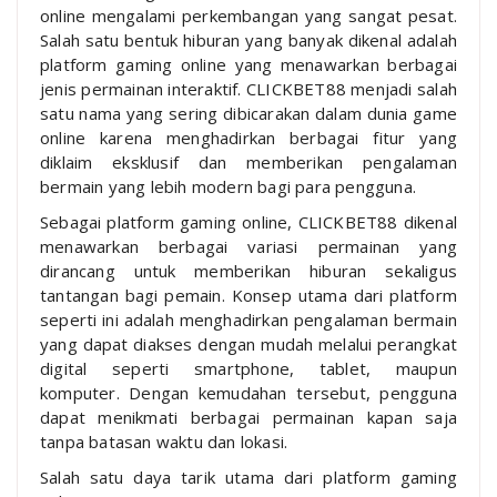
online mengalami perkembangan yang sangat pesat.
Salah satu bentuk hiburan yang banyak dikenal adalah
platform gaming online yang menawarkan berbagai
jenis permainan interaktif. CLICKBET88 menjadi salah
satu nama yang sering dibicarakan dalam dunia game
online karena menghadirkan berbagai fitur yang
diklaim eksklusif dan memberikan pengalaman
bermain yang lebih modern bagi para pengguna.
Sebagai platform gaming online, CLICKBET88 dikenal
menawarkan berbagai variasi permainan yang
dirancang untuk memberikan hiburan sekaligus
tantangan bagi pemain. Konsep utama dari platform
seperti ini adalah menghadirkan pengalaman bermain
yang dapat diakses dengan mudah melalui perangkat
digital seperti smartphone, tablet, maupun
komputer. Dengan kemudahan tersebut, pengguna
dapat menikmati berbagai permainan kapan saja
tanpa batasan waktu dan lokasi.
Salah satu daya tarik utama dari platform gaming