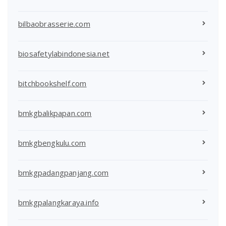
bilbaobrasserie.com
biosafetylabindonesia.net
bitchbookshelf.com
bmkgbalikpapan.com
bmkgbengkulu.com
bmkgpadangpanjang.com
bmkgpalangkaraya.info