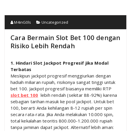
M4inG0ls
Uncategorized
Cara Bermain Slot Bet 100 dengan
Risiko Lebih Rendah
1. Hindari Slot Jackpot Progresif jika Modal
Terbatas
Meskipun jackpot progresif menggiurkan dengan
hadiah miliaran rupiah, risikonya sangat tinggi untuk
bet 100. Jackpot progresif biasanya memiliki RTP
slot bet 100
lebih rendah (sekitar 88-92%) karena
sebagian tarihan masuk ke pool jackpot. Untuk bet
100, berarti Anda kehilangan 8-12 rupiah per spin
secara rata-rata. Jika Anda melakukan 10.000 spin,
total kekalahan teoritis 800.000-1.200.000 rupiah
tanpa jaminan dapat jackpot. Alternatif lebih aman: