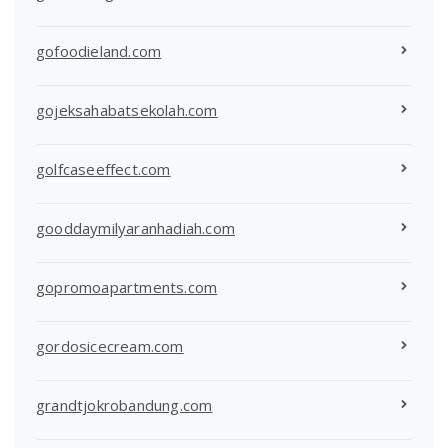
gofoodieland.com
gojeksahabatsekolah.com
golfcaseeffect.com
gooddaymilyaranhadiah.com
gopromoapartments.com
gordosicecream.com
grandtjokrobandung.com