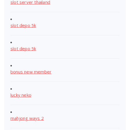
slot server thailand
slot depo 5k
slot depo 5k
bonus new member
lucky neko
mahjong ways 2