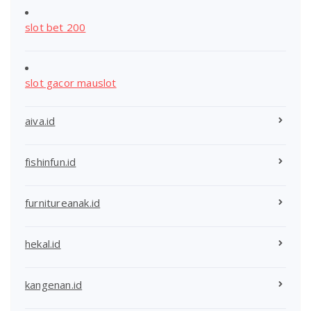
slot bet 200
slot gacor mauslot
aiva.id
fishinfun.id
furnitureanak.id
hekal.id
kangenan.id