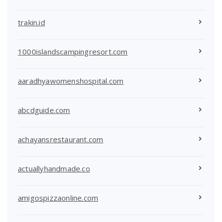
trakin.id
1000islandscampingresort.com
aaradhyawomenshospital.com
abcdguide.com
achayansrestaurant.com
actuallyhandmade.co
amigospizzaonline.com