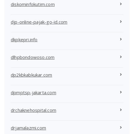
diskominfokutim.com
djp-online-pajak-go-id.com
dkpkepri.info
dlhpbondowoso.com
dp2kbkabkukar.com
dpmptsp-jakarta.com
drchaknehospital.com
drjamalazmi.com