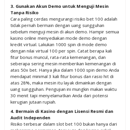
3. Gunakan Akun Demo untuk Menguji Mesin
Tanpa Risiko
Cara paling cerdas mengurangi risiko bet 100 adalah
tidak pernah bermain dengan uang sungguhan
sebelum menguji mesin di akun demo. Hampir semua
kasino online menyediakan mode demo dengan
kredit virtual. Lakukan 1000 spin di mode demo
dengan nilai virtual 100 per spin. Catat berapa kali
fitur bonus muncul, rata-rata kemenangan, dan
seberapa sering mesin memberikan kemenangan di
atas 50x bet. Hanya jika dalam 1000 spin demo Anda
mendapat minimal 3 kali fitur bonus dan rasio hit di
atas 28%, maka mesin itu layak dimainkan dengan
uang sungguhan. Pengujian ini mungkin makan waktu
30 menit tapi menyelamatkan Anda dari potensi
kerugian jutaan rupiah.
4. Bermain di Kasino dengan Lisensi Resmi dan
Audit Independen
Risiko terbesar dalam slot bet 100 bukan hanya dari