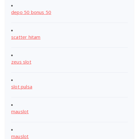
depo 50 bonus 50
scatter hitam
zeus slot
slot pulsa
mauslot
mauslot