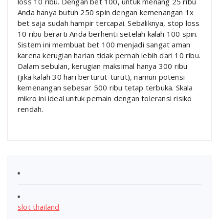
loss 10 ribu. Dengan bet 100, untuk menang 25 ribu
Anda hanya butuh 250 spin dengan kemenangan 1x
bet saja sudah hampir tercapai. Sebaliknya, stop loss
10 ribu berarti Anda berhenti setelah kalah 100 spin.
Sistem ini membuat bet 100 menjadi sangat aman
karena kerugian harian tidak pernah lebih dari 10 ribu.
Dalam sebulan, kerugian maksimal hanya 300 ribu
(jika kalah 30 hari berturut-turut), namun potensi
kemenangan sebesar 500 ribu tetap terbuka. Skala
mikro ini ideal untuk pemain dengan toleransi risiko
rendah.
slot thailand